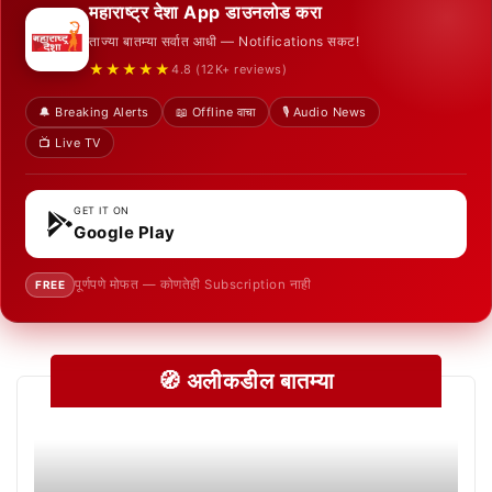
महाराष्ट्र देशा App डाउनलोड करा
ताज्या बातम्या सर्वात आधी — Notifications सकट!
★★★★★
4.8 (12K+ reviews)
🔔 Breaking Alerts
📖 Offline वाचा
🎙️ Audio News
📺 Live TV
GET IT ON
Google Play
पूर्णपणे मोफत — कोणतेही Subscription नाही
FREE
🧭 अलीकडील बातम्या