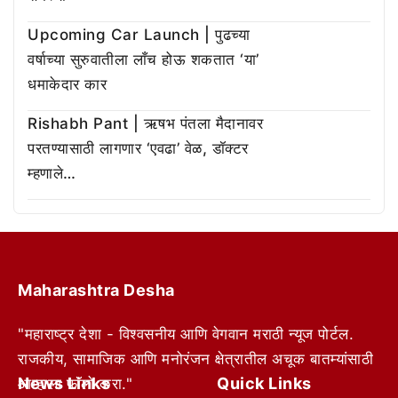
Upcoming Car Launch | पुढच्या
वर्षाच्या सुरुवातीला लाँच होऊ शकतात ‘या’
धमाकेदार कार
Rishabh Pant | ऋषभ पंतला मैदानावर
परतण्यासाठी लागणार ‘एवढा’ वेळ, डॉक्टर
म्हणाले…
Maharashtra Desha
"महाराष्ट्र देशा - विश्वसनीय आणि वेगवान मराठी न्यूज पोर्टल.
राजकीय, सामाजिक आणि मनोरंजन क्षेत्रातील अचूक बातम्यांसाठी
News Links
Quick Links
आम्हाला फॉलो करा."