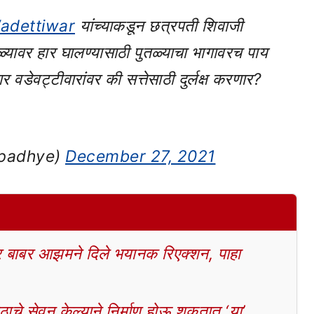
adettiwar
यांच्याकडून छत्रपती शिवाजी
तळ्यावर हार घालण्यासाठी पुतळ्याचा भागावरच पाय
वडेवट्टीवारांवर की सत्तेसाठी दुर्लक्ष करणार?
padhye)
December 27, 2021
बाबर आझमने दिले भयानक रिएक्शन, पाहा
चे सेवन केल्याने निर्माण होऊ शकतात ‘या’