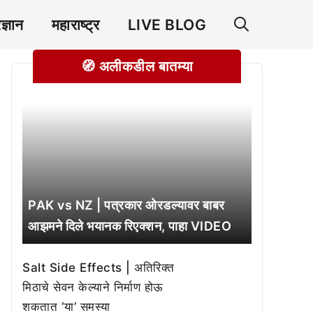
रज्ञान
महाराष्ट्र
LIVE BLOG
🧭 अलीकडील बातम्या
PAK vs NZ | पत्रकार ओरडल्यावर बाबर
आझमने दिले भयानक रिएक्शन, पाहा VIDEO
Salt Side Effects | अतिरिक्त
मिठाचे सेवन केल्याने निर्माण होऊ
शकतात ‘या’ समस्या