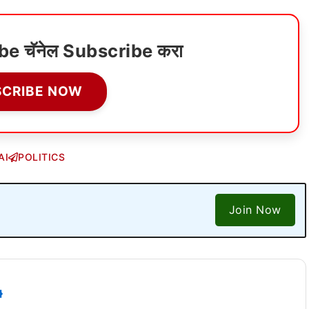
ube चॅनेल Subscribe करा
SCRIBE NOW
AI
POLITICS
Join Now