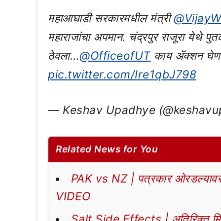
महाआघाडी सरकारमधील मंत्री
@VijayW
महाराजांचा अपमान. चंद्रपुर राजूरा येथे पु
ठेवला…
@OfficeofUT
काय ॲक्शन घेणार 
pic.twitter.com/Ire1qbJ798
— Keshav Upadhye (@keshavu
Related News for You
PAK vs NZ | पत्रकार ओरडल्यावर 
VIDEO
Salt Side Effects | अतिरिक्त मिठा