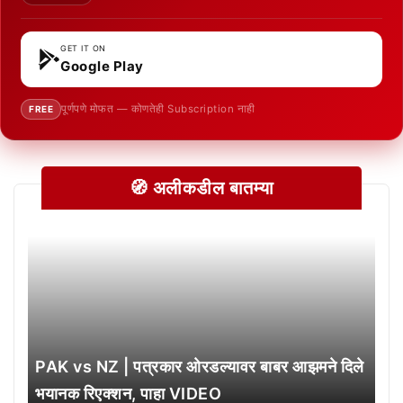
GET IT ON
Google Play
पूर्णपणे मोफत — कोणतेही Subscription नाही
FREE
🧭 अलीकडील बातम्या
PAK vs NZ | पत्रकार ओरडल्यावर बाबर आझमने दिले
भयानक रिएक्शन, पाहा VIDEO