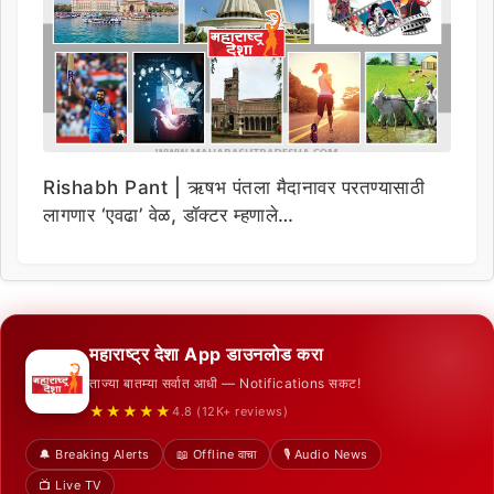
Rishabh Pant | ऋषभ पंतला मैदानावर परतण्यासाठी
लागणार ‘एवढा’ वेळ, डॉक्टर म्हणाले…
महाराष्ट्र देशा App डाउनलोड करा
ताज्या बातम्या सर्वात आधी — Notifications सकट!
★★★★★
4.8 (12K+ reviews)
🔔 Breaking Alerts
📖 Offline वाचा
🎙️ Audio News
📺 Live TV