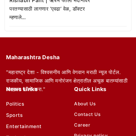
Rishabh Pant | ऋषभ पंतला मैदानावर
परतण्यासाठी लागणार ‘एवढा’ वेळ, डॉक्टर
म्हणाले…
Maharashtra Desha
"महाराष्ट्र देशा - विश्वसनीय आणि वेगवान मराठी न्यूज पोर्टल.
राजकीय, सामाजिक आणि मनोरंजन क्षेत्रातील अचूक बातम्यांसाठी
News Links
Quick Links
आम्हाला फॉलो करा."
Politics
About Us
Contact Us
Sports
Career
Entertainment
Privacy policy