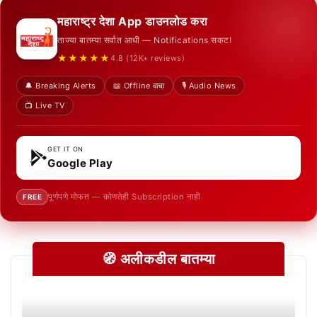
महाराष्ट्र देशा App डाउनलोड करा
ताज्या बातम्या सर्वात आधी — Notifications सकट!
★★★★★
4.8 (12K+ reviews)
🔔 Breaking Alerts
📖 Offline वाचा
🎙️ Audio News
📺 Live TV
GET IT ON
Google Play
पूर्णपणे मोफत — कोणतेही Subscription नाही
FREE
🧭 अलीकडील बातम्या