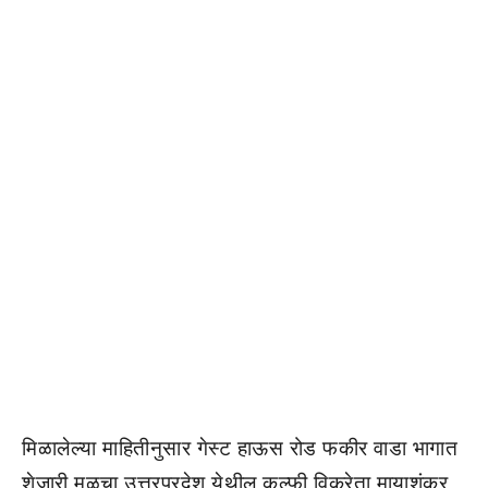
मिळालेल्या माहितीनुसार गेस्ट हाऊस रोड फकीर वाडा भागात
शेजारी मूळचा उत्तरप्रदेश येथील कुल्फी विक्रेता मायाशंकर