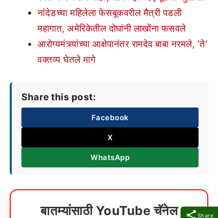
नांदेडच्या महिलेला फेसबूकवरील मैत्री पडली
महागात, अमेरिकेतील दोघांनी लाखोंना फसवले
आरोग्यमंत्र्यांच्या आक्षेपानंतर रामदेव बाबा नरमले, ‘ते’
वक्तव्य घेतले मागे
Share this post:
Facebook
X
WhatsApp
बातम्यांसाठी YouTube चॅनेल
Share