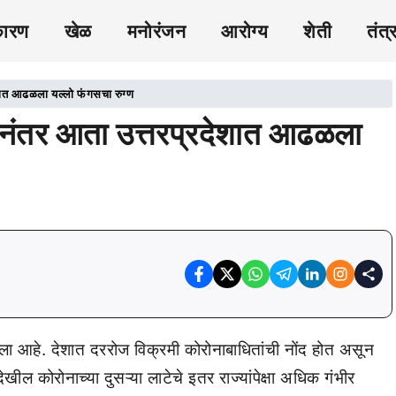
कारण
खेळ
मनोरंजन
आरोग्य
शेती
तंत्
ेशात आढळला यल्लो फंगसचा रुग्ण
गसनंतर आता उत्तरप्रदेशात आढळला
ला आहे. देशात दररोज विक्रमी कोरोनाबाधितांची नोंद होत असून
खील कोरोनाच्या दुसऱ्या लाटेचे इतर राज्यांपेक्षा अधिक गंभीर