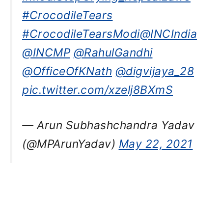
#CrocodileTears
#CrocodileTearsModi
@INCIndia
@INCMP
@RahulGandhi
@OfficeOfKNath
@digvijaya_28
pic.twitter.com/xzelj8BXmS
— Arun Subhashchandra Yadav
(@MPArunYadav)
May 22, 2021