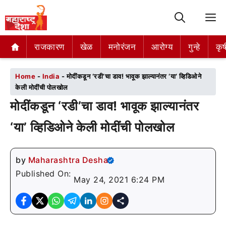
M
राजकारण
राजकारण
खेळ
खेळ
मनोरंजन
मनोरंजन
आरोग्य
आरोग्य
गुन्हे
गुन्हे
कृष
कृष
Home
-
India
-
मोदींकडून ‘रडी’चा डाव! भावूक झाल्यानंतर ‘या’ व्हिडिओने
केली मोदींची पोलखोल
मोदींकडून ‘रडी’चा डाव! भावूक झाल्यानंतर
‘या’ व्हिडिओने केली मोदींची पोलखोल
by
Maharashtra Desha
Published On:
May 24, 2021 6:24 PM