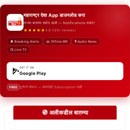
महाराष्ट्र देशा App डाउनलोड करा
ताज्या बातम्या सर्वात आधी — Notifications सकट!
★★★★★
4.8 (12K+ reviews)
🔔 Breaking Alerts
📖 Offline वाचा
🎙️ Audio News
📺 Live TV
GET IT ON
Google Play
पूर्णपणे मोफत — कोणतेही Subscription नाही
FREE
🧭 अलीकडील बातम्या