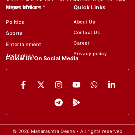
News Links
Quick Links
आम्हाला फॉलो करा."
Politics
About Us
Contact Us
Sports
Career
Entertainment
Privacy policy
Technology
Follow Us On Social Media
© 2026 Maharashtra Desha • All rights reserved