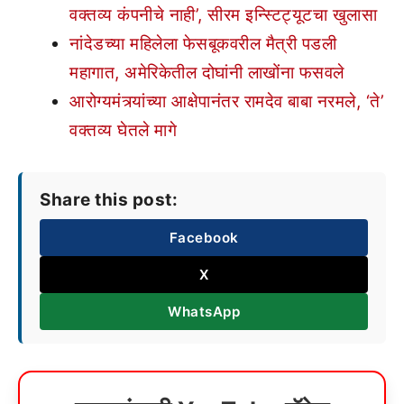
वक्तव्य कंपनीचे नाही’, सीरम इन्स्टिट्यूटचा खुलासा
नांदेडच्या महिलेला फेसबूकवरील मैत्री पडली
महागात, अमेरिकेतील दोघांनी लाखोंना फसवले
आरोग्यमंत्र्यांच्या आक्षेपानंतर रामदेव बाबा नरमले, ‘ते’
वक्तव्य घेतले मागे
Share this post:
Facebook
X
WhatsApp