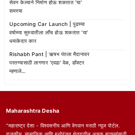
सेवन केल्याने निर्माण होऊ शकतात ‘या’
समस्या
Upcoming Car Launch | पुढच्या
वर्षाच्या सुरुवातीला लाँच होऊ शकतात ‘या’
धमाकेदार कार
Rishabh Pant | ऋषभ पंतला मैदानावर
परतण्यासाठी लागणार ‘एवढा’ वेळ, डॉक्टर
म्हणाले…
Maharashtra Desha
"महाराष्ट्र देशा - विश्वसनीय आणि वेगवान मराठी न्यूज पोर्टल.
राजकीय, सामाजिक आणि मनोरंजन क्षेत्रातील अचूक बातम्यांसाठी