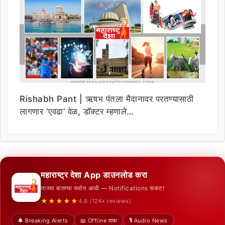
Rishabh Pant | ऋषभ पंतला मैदानावर परतण्यासाठी
लागणार ‘एवढा’ वेळ, डॉक्टर म्हणाले…
महाराष्ट्र देशा App डाउनलोड करा
ताज्या बातम्या सर्वात आधी — Notifications सकट!
★★★★★
4.8 (12K+ reviews)
🔔 Breaking Alerts
📖 Offline वाचा
🎙️ Audio News