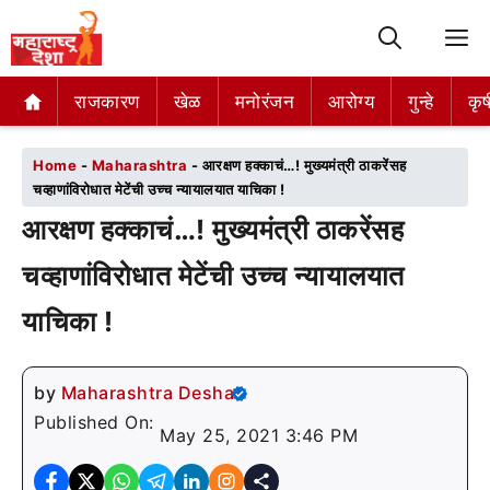
M
राजकारण
राजकारण
खेळ
खेळ
मनोरंजन
मनोरंजन
आरोग्य
आरोग्य
गुन्हे
गुन्हे
कृष
कृष
Home
-
Maharashtra
-
आरक्षण हक्काचं…! मुख्यमंत्री ठाकरेंसह
चव्हाणांविरोधात मेटेंची उच्च न्यायालयात याचिका !
आरक्षण हक्काचं…! मुख्यमंत्री ठाकरेंसह
चव्हाणांविरोधात मेटेंची उच्च न्यायालयात
याचिका !
by
Maharashtra Desha
Published On:
May 25, 2021 3:46 PM