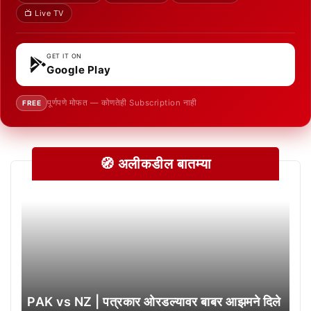
📺 Live TV
GET IT ON
Google Play
पूर्णपणे मोफत — कोणतेही Subscription नाही
FREE
🧭 अलीकडील बातम्या
PAK vs NZ | पत्रकार ओरडल्यावर बाबर आझमने दिले