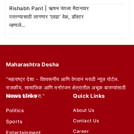
Rishabh Pant | ऋषभ पंतला मैदानावर
परतण्यासाठी लागणार ‘एवढा’ वेळ, डॉक्टर
म्हणाले…
Maharashtra Desha
"महाराष्ट्र देशा - विश्वसनीय आणि वेगवान मराठी न्यूज पोर्टल.
राजकीय, सामाजिक आणि मनोरंजन क्षेत्रातील अचूक बातम्यांसाठी
News Links
Quick Links
आम्हाला फॉलो करा."
Politics
About Us
Contact Us
Sports
Career
Entertainment