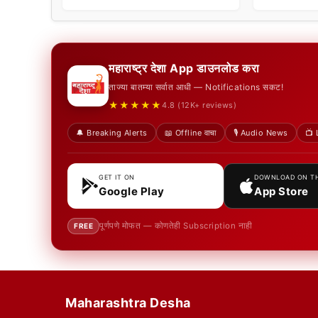
महाराष्ट्र देशा App डाउनलोड करा
ताज्या बातम्या सर्वात आधी — Notifications सकट!
★★★★★
4.8 (12K+ reviews)
🔔 Breaking Alerts
📖 Offline वाचा
🎙️ Audio News
📺 
GET IT ON
DOWNLOAD ON T
Google Play
App Store
पूर्णपणे मोफत — कोणतेही Subscription नाही
FREE
Maharashtra Desha