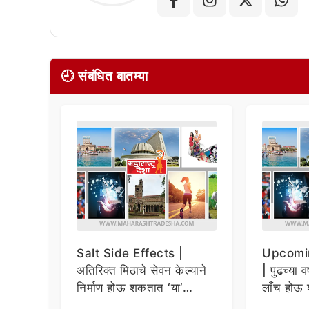
🕘 संबंधित बातम्या
Salt Side Effects |
Upcomi
अतिरिक्त मिठाचे सेवन केल्याने
| पुढच्या व
निर्माण होऊ शकतात ‘या’
लाँच होऊ 
समस्या
धमाकेदार 