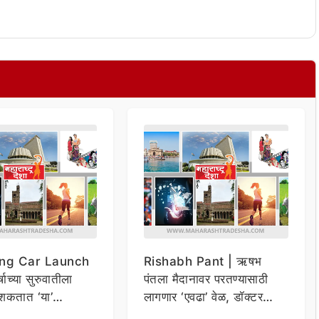
ng Car Launch
Rishabh Pant | ऋषभ
र्षाच्या सुरुवातीला
पंतला मैदानावर परतण्यासाठी
शकतात ‘या’
लागणार ‘एवढा’ वेळ, डॉक्टर
कार
म्हणाले…