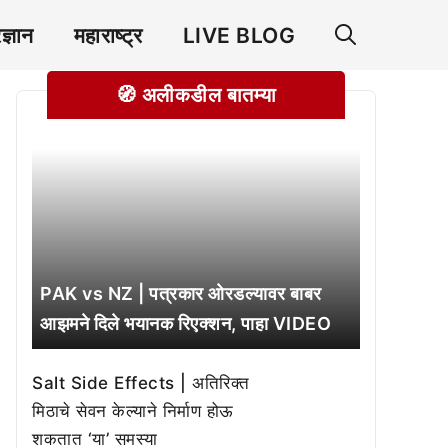
रज्ञान
महाराष्ट्र
LIVE BLOG
🧭 अलीकडील बातम्या
PAK vs NZ | पत्रकार ओरडल्यावर बाबर
आझमने दिले भयानक रिएक्शन, पाहा VIDEO
Salt Side Effects | अतिरिक्त
मिठाचे सेवन केल्याने निर्माण होऊ
शकतात ‘या’ समस्या