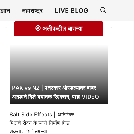
रज्ञान
महाराष्ट्र
LIVE BLOG
🧭 अलीकडील बातम्या
PAK vs NZ | पत्रकार ओरडल्यावर बाबर
आझमने दिले भयानक रिएक्शन, पाहा VIDEO
Salt Side Effects | अतिरिक्त
मिठाचे सेवन केल्याने निर्माण होऊ
शकतात ‘या’ समस्या