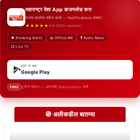
महाराष्ट्र देशा App डाउनलोड करा
ताज्या बातम्या सर्वात आधी — Notifications सकट!
★★★★★
4.8 (12K+ reviews)
🔔 Breaking Alerts
📖 Offline वाचा
🎙️ Audio News
📺 Live TV
GET IT ON
Google Play
पूर्णपणे मोफत — कोणतेही Subscription नाही
FREE
🧭 अलीकडील बातम्या