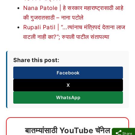
Nana Patole | हे सरकार महाराष्ट्रासाठी आहे
की गुजरातसाठी – नाना पटोले
Rupali Patil | “…त्यांनाच मंत्रिपदं देताना लाज
वाटली नाही का?”; रुपाली पाटील संतापल्या
Share this post:
Facebook
X
WhatsApp
बातम्यांसाठी YouTube चॅनेल
Share