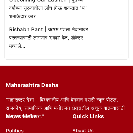
वर्षाच्या सुरुवातीला लाँच होऊ शकतात ‘या’
धमाकेदार कार
Rishabh Pant | ऋषभ पंतला मैदानावर
परतण्यासाठी लागणार ‘एवढा’ वेळ, डॉक्टर
म्हणाले…
Maharashtra Desha
"महाराष्ट्र देशा - विश्वसनीय आणि वेगवान मराठी न्यूज पोर्टल.
राजकीय, सामाजिक आणि मनोरंजन क्षेत्रातील अचूक बातम्यांसाठी
News Links
Quick Links
आम्हाला फॉलो करा."
Politics
About Us