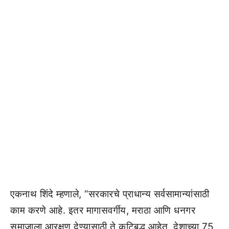
एकनाथ शिंदे म्हणाले, “सरकारचे प्राधान्य सर्वसामान्यांसाठी
काम करणे आहे. इतर मागासवर्गीय, मराठा आणि धनगर
समाजाला आरक्षण देण्यासाठी ते कटिबद्ध आहेत. देशाच्या 75