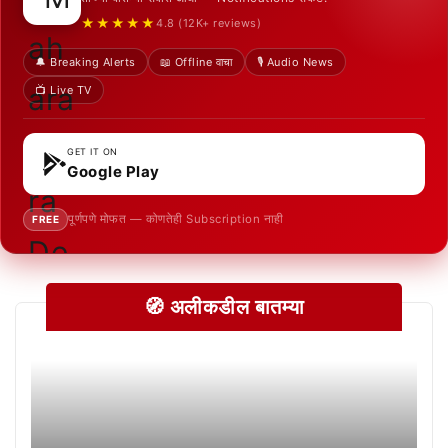
★★★★★
4.8 (12K+ reviews)
🔔 Breaking Alerts
📖 Offline वाचा
🎙️ Audio News
📺 Live TV
GET IT ON
Google Play
पूर्णपणे मोफत — कोणतेही Subscription नाही
FREE
🧭 अलीकडील बातम्या