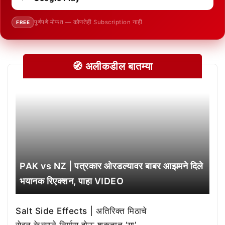
पूर्णपणे मोफत — कोणतेही Subscription नाही
FREE
🧭 अलीकडील बातम्या
PAK vs NZ | पत्रकार ओरडल्यावर बाबर आझमने दिले
भयानक रिएक्शन, पाहा VIDEO
Salt Side Effects | अतिरिक्त मिठाचे