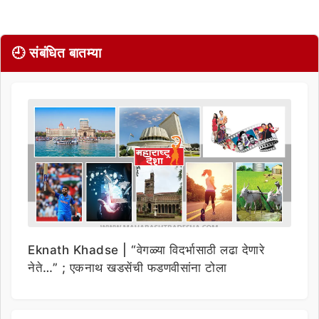
🕘 संबंधित बातम्या
Eknath Khadse | “वेगळ्या विदर्भासाठी लढा देणारे
नेते…” ; एकनाथ खडसेंची फडणवीसांना टोला