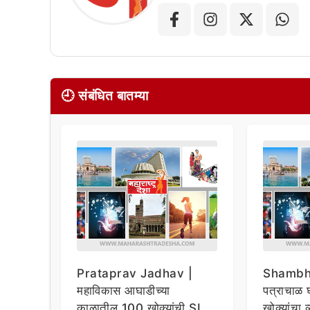
🕘 संबंधित बातम्या
Prataprav Jadhav |
Shambhu
महाविकास आघाडीच्या
पत्राचाळ घ
काळातील 100 खोक्यांची SIT
खोक्यांचा 