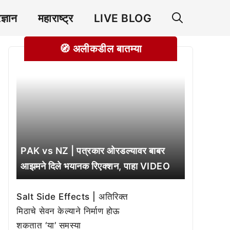
रज्ञान
महाराष्ट्र
LIVE BLOG
🧭 अलीकडील बातम्या
PAK vs NZ | पत्रकार ओरडल्यावर बाबर
आझमने दिले भयानक रिएक्शन, पाहा VIDEO
Salt Side Effects | अतिरिक्त
मिठाचे सेवन केल्याने निर्माण होऊ
शकतात ‘या’ समस्या