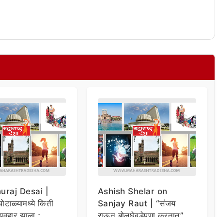
raj Desai |
Ashish Shelar on
ोटाळ्यामध्ये किती
Sanjay Raut | “संजय
व्यवहार झाला ;
राऊत बोलघेवडेपणा करतात” ;