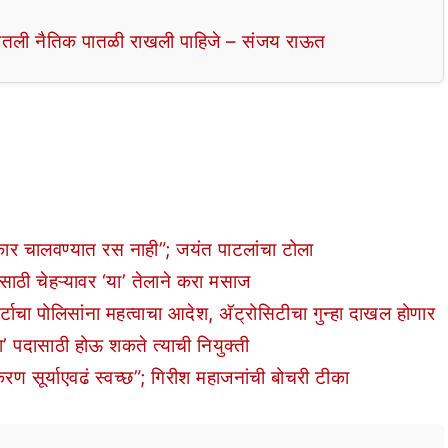
ातली नैतिक पातळी राखली पाहिजे – संजय राऊत
कार चालवण्यात रस नाही”; जयंत पाटलांचा टोला
ठी चेहऱ्यावर ‘या’ तेलाने करा मसाज
ा पोलिसांना महत्वाचा आदेश, अ‍ॅट्रोसिटीचा गुन्हा दाखल होणार
 पदासाठी होऊ शकते त्याची नियुक्ती
ण सूर्याएवढं स्वच्छ”; गिरीश महाजनांची बोचरी टीका