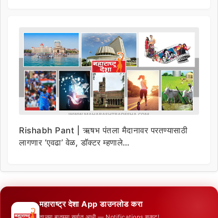
Rishabh Pant | ऋषभ पंतला मैदानावर परतण्यासाठी
लागणार ‘एवढा’ वेळ, डॉक्टर म्हणाले…
महाराष्ट्र देशा App डाउनलोड करा
ताज्या बातम्या सर्वात आधी — Notifications सकट!