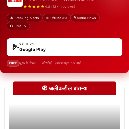
★★★★★
4.8 (12K+ reviews)
🔔 Breaking Alerts
📖 Offline वाचा
🎙️ Audio News
📺 Live TV
GET IT ON
Google Play
पूर्णपणे मोफत — कोणतेही Subscription नाही
FREE
🧭 अलीकडील बातम्या