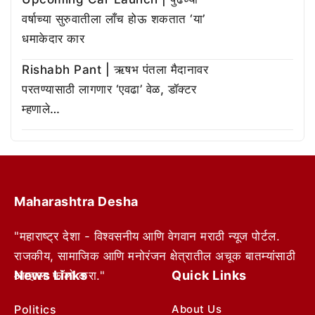
वर्षाच्या सुरुवातीला लाँच होऊ शकतात ‘या’
धमाकेदार कार
Rishabh Pant | ऋषभ पंतला मैदानावर
परतण्यासाठी लागणार ‘एवढा’ वेळ, डॉक्टर
म्हणाले…
Maharashtra Desha
"महाराष्ट्र देशा - विश्वसनीय आणि वेगवान मराठी न्यूज पोर्टल.
राजकीय, सामाजिक आणि मनोरंजन क्षेत्रातील अचूक बातम्यांसाठी
News Links
Quick Links
आम्हाला फॉलो करा."
Politics
About Us