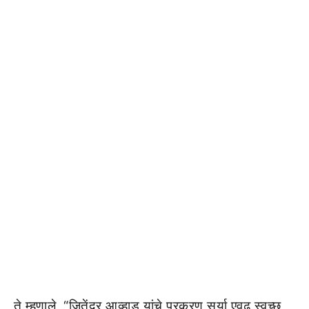
ते म्हणाले, “जितेंद्र आव्हाड यांचे प्रकरण सुर्या एवढ स्वच्छ