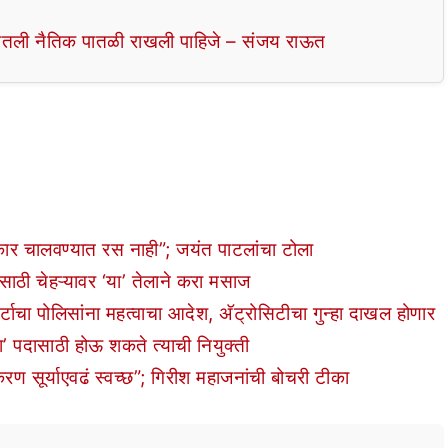
ातली नैतिक पातळी राखली पाहिजे – संजय राऊत
कार चालवण्यात रस नाही”; जयंत पाटलांचा टोला
ठी चेहऱ्यावर ‘या’ तेलाने करा मसाज
ा पोलिसांना महत्वाचा आदेश, अ‍ॅट्रोसिटीचा गुन्हा दाखल होणार
 पदासाठी होऊ शकते त्याची नियुक्ती
ण सूर्याएवढं स्वच्छ”; गिरीश महाजनांची बोचरी टीका