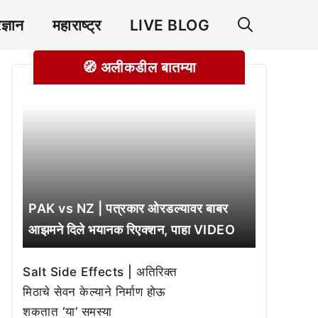
रज्ञान
महाराष्ट्र
LIVE BLOG
🧭 अलीकडील बातम्या
PAK vs NZ | पत्रकार ओरडल्यावर बाबर
आझमने दिले भयानक रिएक्शन, पाहा VIDEO
Salt Side Effects | अतिरिक्त
मिठाचे सेवन केल्याने निर्माण होऊ
शकतात ‘या’ समस्या