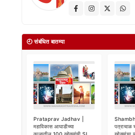
🕘 संबंधित बातम्या
Prataprav Jadhav |
Shambhu
महाविकास आघाडीच्या
पत्राचाळ घ
काळातील 100 खोक्यांची SIT
खोक्यांचा 