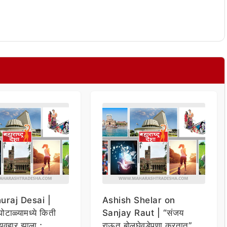
raj Desai |
Ashish Shelar on
ोटाळ्यामध्ये किती
Sanjay Raut | “संजय
व्यवहार झाला ;
राऊत बोलघेवडेपणा करतात” ;