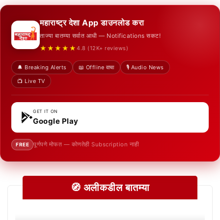
महाराष्ट्र देशा App डाउनलोड करा
ताज्या बातम्या सर्वात आधी — Notifications सकट!
★★★★★
4.8 (12K+ reviews)
🔔 Breaking Alerts
📖 Offline वाचा
🎙️ Audio News
📺 Live TV
GET IT ON
Google Play
पूर्णपणे मोफत — कोणतेही Subscription नाही
FREE
🧭 अलीकडील बातम्या