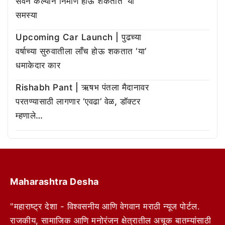
सेवन केल्याने निर्माण होऊ शकतात ‘या’
समस्या
Upcoming Car Launch | पुढच्या
वर्षाच्या सुरुवातीला लाँच होऊ शकतात ‘या’
धमाकेदार कार
Rishabh Pant | ऋषभ पंतला मैदानावर
परतण्यासाठी लागणार ‘एवढा’ वेळ, डॉक्टर
म्हणाले…
Maharashtra Desha
"महाराष्ट्र देशा - विश्वसनीय आणि वेगवान मराठी न्यूज पोर्टल.
राजकीय, सामाजिक आणि मनोरंजन क्षेत्रातील अचूक बातम्यांसाठी