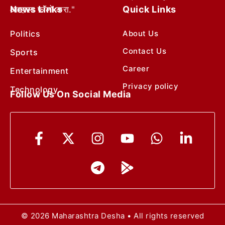
News Links
Quick Links
आम्हाला फॉलो करा."
Politics
About Us
Contact Us
Sports
Career
Entertainment
Privacy policy
Technology
Follow Us On Social Media
© 2026 Maharashtra Desha • All rights reserved