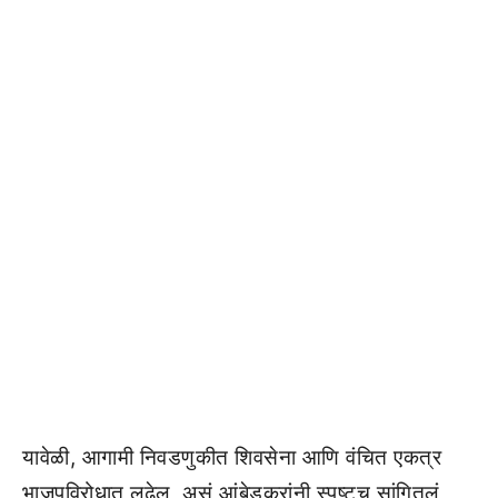
यावेळी, आगामी निवडणुकीत शिवसेना आणि वंचित एकत्र
भाजपविरोधात लढेल, असं आंबेडकरांनी स्पष्टच सांगितलं