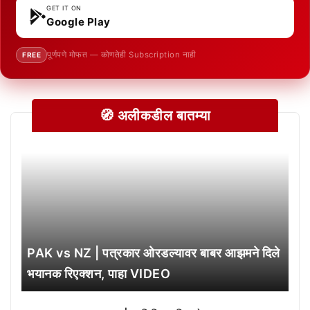
GET IT ON
Google Play
पूर्णपणे मोफत — कोणतेही Subscription नाही
FREE
🧭 अलीकडील बातम्या
PAK vs NZ | पत्रकार ओरडल्यावर बाबर आझमने दिले
भयानक रिएक्शन, पाहा VIDEO