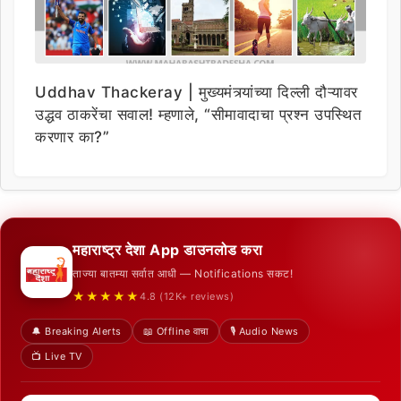
Uddhav Thackeray | मुख्यमंत्र्यांच्या दिल्ली दौऱ्यावर
उद्धव ठाकरेंचा सवाल! म्हणाले, “सीमावादाचा प्रश्न उपस्थित
करणार का?”
महाराष्ट्र देशा App डाउनलोड करा
ताज्या बातम्या सर्वात आधी — Notifications सकट!
★★★★★
4.8 (12K+ reviews)
🔔 Breaking Alerts
📖 Offline वाचा
🎙️ Audio News
📺 Live TV