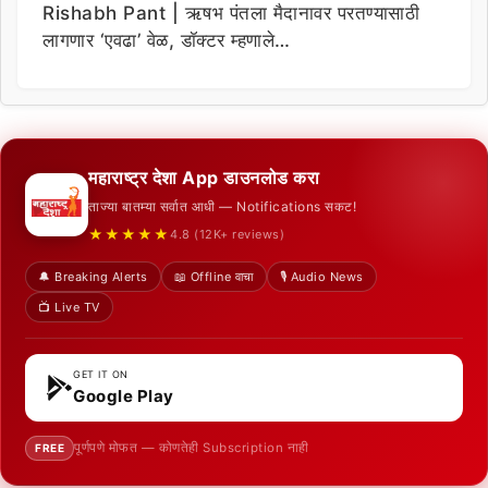
Rishabh Pant | ऋषभ पंतला मैदानावर परतण्यासाठी
लागणार ‘एवढा’ वेळ, डॉक्टर म्हणाले…
महाराष्ट्र देशा App डाउनलोड करा
ताज्या बातम्या सर्वात आधी — Notifications सकट!
★★★★★
4.8 (12K+ reviews)
🔔 Breaking Alerts
📖 Offline वाचा
🎙️ Audio News
📺 Live TV
GET IT ON
Google Play
पूर्णपणे मोफत — कोणतेही Subscription नाही
FREE