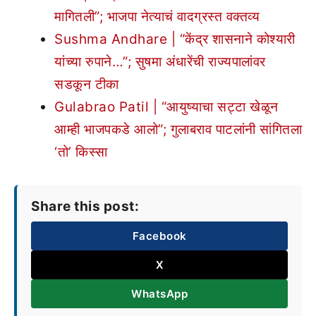
मागितली”; भाजपा नेत्याचं वादग्रस्त वक्तव्य
Sushma Andhare | “केंद्र शासनाने कोश्यारी
यांच्या रुपाने…”; सुषमा अंधारेंची राज्यपालांवर
सडकून टीका
Gulabrao Patil | “आयुष्याचा सट्टा खेळून
आम्ही भाजपकडे आलो”; गुलाबराव पाटलांनी सांगितला
‘तो’ किस्सा
Share this post:
Facebook
X
WhatsApp