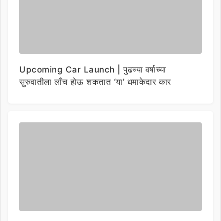
Upcoming Car Launch | पुढच्या वर्षाच्या
सुरुवातीला लाँच होऊ शकतात ‘या’ धमाकेदार कार