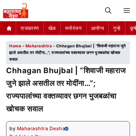
M
राजकारण
राजकारण
खेळ
खेळ
मनोरंजन
मनोरंजन
आरोग्य
आरोग्य
गुन्हे
गुन्हे
कृष
कृष
Home
-
Maharashtra
-
Chhagan Bhujbal | “शिवाजी महाराज जुने
झाले असतील तर मोदींना…”; राज्यपालांच्या वक्तव्यावर छगन भुजबळांचा खोचक
सवाल
Chhagan Bhujbal | “शिवाजी महाराज
जुने झाले असतील तर मोदींना…”;
राज्यपालांच्या वक्तव्यावर छगन भुजबळांचा
खोचक सवाल
by
Maharashtra Desha