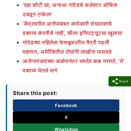
‘दहा कोटी द्या, अन्यथा नांदेडचे कलेक्टर ऑफिस
उडवून टाकेल!’
‘केंद्रावरील आरोपांबाबत कार्यकारी संचालकांचे
वक्तव्य कंपनीचे नाही’, सीरम इन्स्टिट्यूटचा खुलासा
नांदेडच्या महिलेला फेसबूकवरील मैत्री पडली
महागात, अमेरिकेतील दोघांनी लाखोंना फसवले
आरोग्यमंत्र्यांच्या आक्षेपानंतर रामदेव बाबा नरमले, ‘ते’
वक्तव्य घेतले मागे
Share
Share this post:
Facebook
X
WhatsApp