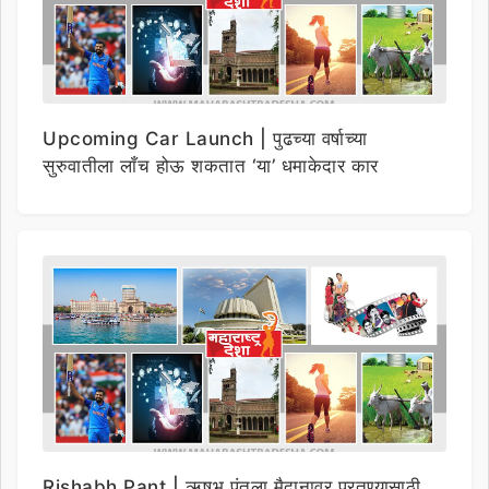
Upcoming Car Launch | पुढच्या वर्षाच्या
सुरुवातीला लाँच होऊ शकतात ‘या’ धमाकेदार कार
Rishabh Pant | ऋषभ पंतला मैदानावर परतण्यासाठी