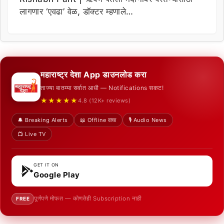
लागणार ‘एवढा’ वेळ, डॉक्टर म्हणाले…
महाराष्ट्र देशा App डाउनलोड करा
ताज्या बातम्या सर्वात आधी — Notifications सकट!
★★★★★
4.8 (12K+ reviews)
🔔 Breaking Alerts
📖 Offline वाचा
🎙️ Audio News
📺 Live TV
GET IT ON
Google Play
पूर्णपणे मोफत — कोणतेही Subscription नाही
FREE