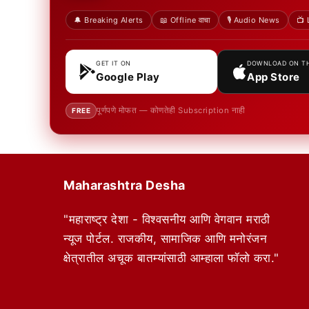
🔔 Breaking Alerts
📖 Offline वाचा
🎙️ Audio News
📺 
GET IT ON
DOWNLOAD ON T
Google Play
App Store
पूर्णपणे मोफत — कोणतेही Subscription नाही
FREE
Maharashtra Desha
"महाराष्ट्र देशा - विश्वसनीय आणि वेगवान मराठी
न्यूज पोर्टल. राजकीय, सामाजिक आणि मनोरंजन
क्षेत्रातील अचूक बातम्यांसाठी आम्हाला फॉलो करा."