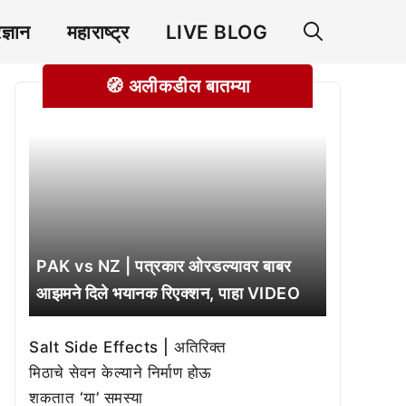
रज्ञान
महाराष्ट्र
LIVE BLOG
🧭 अलीकडील बातम्या
PAK vs NZ | पत्रकार ओरडल्यावर बाबर
आझमने दिले भयानक रिएक्शन, पाहा VIDEO
Salt Side Effects | अतिरिक्त
मिठाचे सेवन केल्याने निर्माण होऊ
शकतात ‘या’ समस्या