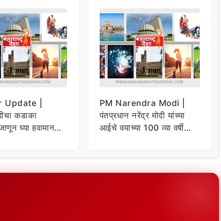
 Update |
PM Narendra Modi |
ंडीचा कडाका
पंतप्रधान नरेंद्र मोदी यांच्या
जाणून घ्या हवामान
आईचे वयाच्या 100 व्या वर्षी
निधन, मोदींनी सोशल मीडियावर
व्यक्त केल्या भावना