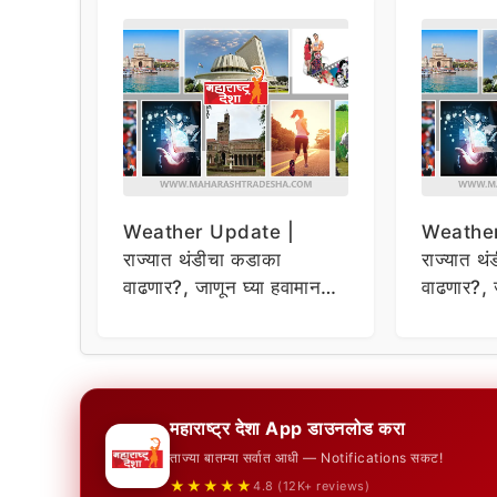
Weather Update |
Weather
राज्यात थंडीचा कडाका
राज्यात थ
वाढणार?, जाणून घ्या हवामान
वाढणार?, 
अंदाज
अंदाज
महाराष्ट्र देशा App डाउनलोड करा
ताज्या बातम्या सर्वात आधी — Notifications सकट!
★★★★★
4.8 (12K+ reviews)