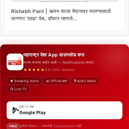
Rishabh Pant | ऋषभ पंतला मैदानावर परतण्यासाठी
लागणार ‘एवढा’ वेळ, डॉक्टर म्हणाले…
महाराष्ट्र देशा App डाउनलोड करा
ताज्या बातम्या सर्वात आधी — Notifications सकट!
★★★★★
4.8 (12K+ reviews)
🔔 Breaking Alerts
📖 Offline वाचा
🎙️ Audio News
📺 Live TV
GET IT ON
Google Play
पूर्णपणे मोफत — कोणतेही Subscription नाही
FREE