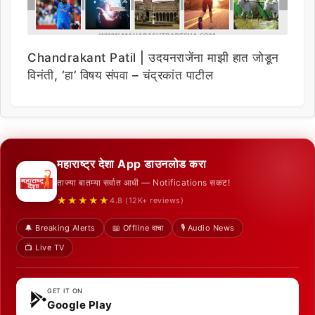
Chandrakant Patil | उदयनराजेंना माझी हात जोडून
विनंती, ‘हा’ विषय संपवा – चंद्रकांत पाटील
महाराष्ट्र देशा App डाउनलोड करा
ताज्या बातम्या सर्वात आधी — Notifications सकट!
★★★★★
4.8 (12K+ reviews)
🔔 Breaking Alerts
📖 Offline वाचा
🎙️ Audio News
📺 Live TV
GET IT ON
Google Play