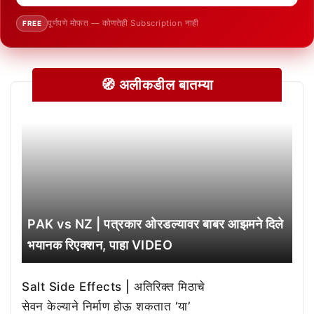
पूर्णपणे मोफत — कोणतेही Subscription नाही
FREE
🧭 अलीकडील बातम्या
PAK vs NZ | पत्रकार ओरडल्यावर बाबर आझमने दिले
भयानक रिएक्शन, पाहा VIDEO
Salt Side Effects | अतिरिक्त मिठाचे
सेवन केल्याने निर्माण होऊ शकतात ‘या’