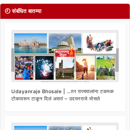
🕘 संबंधित बातम्या
Udayanraje Bhosale | …तर राज्यपालांना टकमक
टोकावरून टाकून दिलं असतं – उदयनराजे भोसले