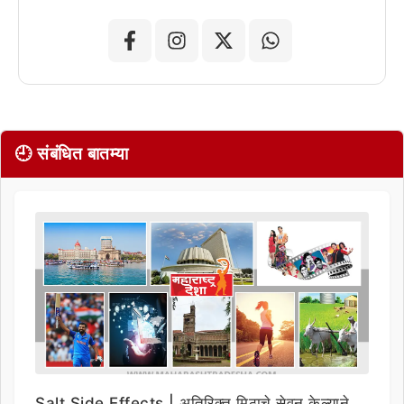
🕘 संबंधित बातम्या
Salt Side Effects | अतिरिक्त मिठाचे सेवन केल्याने