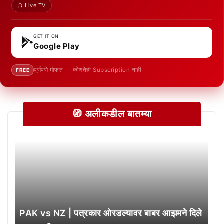
📺 Live TV
GET IT ON
Google Play
पूर्णपणे मोफत — कोणतेही Subscription नाही
FREE
🧭 अलीकडील बातम्या
PAK vs NZ | पत्रकार ओरडल्यावर बाबर आझमने दिले