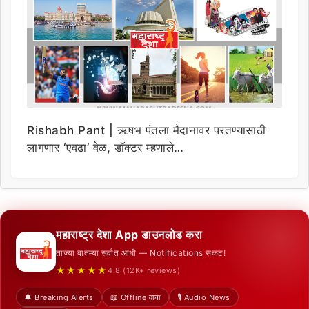
Rishabh Pant | ऋषभ पंतला मैदानावर परतण्यासाठी
लागणार ‘एवढा’ वेळ, डॉक्टर म्हणाले…
महाराष्ट्र देशा App डाउनलोड करा
ताज्या बातम्या सर्वात आधी — Notifications सकट!
★★★★★
4.8 (12K+ reviews)
🔔 Breaking Alerts
📖 Offline वाचा
🎙️ Audio News