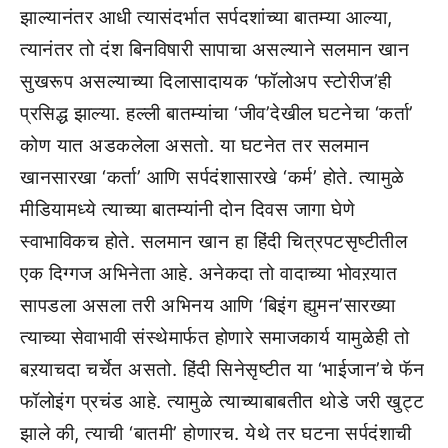
झाल्यानंतर आधी त्यासंदर्भात सर्पदशांच्या बातम्या आल्या,
त्यानंतर तो दंश बिनविषारी सापाचा असल्याने सलमान खान
सुखरूप असल्याच्या दिलासादायक ‘फॉलोअप स्टोरीज’ही
प्रसिद्ध झाल्या. हल्ली बातम्यांचा ‘जीव’देखील घटनेचा ‘कर्ता’
कोण यात अडकलेला असतो. या घटनेत तर सलमान
खानसारखा ‘कर्ता’ आणि सर्पदंशासारखे ‘कर्म’ होते. त्यामुळे
मीडियामध्ये त्याच्या बातम्यांनी दोन दिवस जागा घेणे
स्वाभाविकच होते. सलमान खान हा हिंदी चित्रपटसृष्टीतील
एक दिग्गज अभिनेता आहे. अनेकदा तो वादाच्या भोवऱयात
सापडला असला तरी अभिनय आणि ‘बिइंग ह्युमन’सारख्या
त्याच्या सेवाभावी संस्थेमार्फत होणारे समाजकार्य यामुळेही तो
बऱयाचदा चर्चेत असतो. हिंदी सिनेसृष्टीत या ‘भाईजान’चे फॅन
फॉलोइंग प्रचंड आहे. त्यामुळे त्याच्याबाबतीत थोडे जरी खुट्ट
झाले की, त्याची ‘बातमी’ होणारच. येथे तर घटना सर्पदंशाची