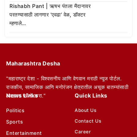
Rishabh Pant | ऋषभ पंतला मैदानावर
परतण्यासाठी लागणार ‘एवढा’ वेळ, डॉक्टर
म्हणाले…
Maharashtra Desha
"महाराष्ट्र देशा - विश्वसनीय आणि वेगवान मराठी न्यूज पोर्टल.
राजकीय, सामाजिक आणि मनोरंजन क्षेत्रातील अचूक बातम्यांसाठी
News Links
Quick Links
आम्हाला फॉलो करा."
Politics
About Us
Contact Us
Sports
Career
Entertainment