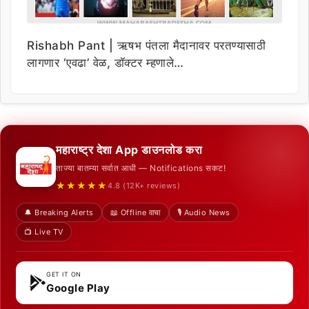
Rishabh Pant | ऋषभ पंतला मैदानावर परतण्यासाठी
लागणार ‘एवढा’ वेळ, डॉक्टर म्हणाले…
महाराष्ट्र देशा App डाउनलोड करा
ताज्या बातम्या सर्वात आधी — Notifications सकट!
★★★★★
4.8 (12K+ reviews)
🔔 Breaking Alerts
📖 Offline वाचा
🎙️ Audio News
📺 Live TV
GET IT ON
Google Play