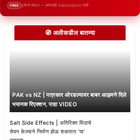
पूर्णपणे मोफत — कोणतेही Subscription नाही
FREE
🧭 अलीकडील बातम्या
PAK vs NZ | पत्रकार ओरडल्यावर बाबर आझमने दिले
भयानक रिएक्शन, पाहा VIDEO
Salt Side Effects | अतिरिक्त मिठाचे
सेवन केल्याने निर्माण होऊ शकतात ‘या’