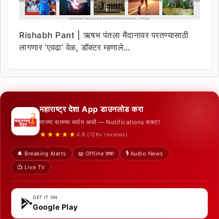
Rishabh Pant | ऋषभ पंतला मैदानावर परतण्यासाठी
लागणार ‘एवढा’ वेळ, डॉक्टर म्हणाले…
महाराष्ट्र देशा App डाउनलोड करा
ताज्या बातम्या सर्वात आधी — Notifications सकट!
★★★★★
4.8 (12K+ reviews)
🔔 Breaking Alerts
📖 Offline वाचा
🎙️ Audio News
📺 Live TV
GET IT ON
Google Play