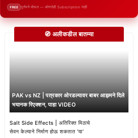
पूर्णपणे मोफत — कोणतेही Subscription नाही
FREE
🧭 अलीकडील बातम्या
PAK vs NZ | पत्रकार ओरडल्यावर बाबर आझमने दिले
भयानक रिएक्शन, पाहा VIDEO
Salt Side Effects | अतिरिक्त मिठाचे
सेवन केल्याने निर्माण होऊ शकतात ‘या’