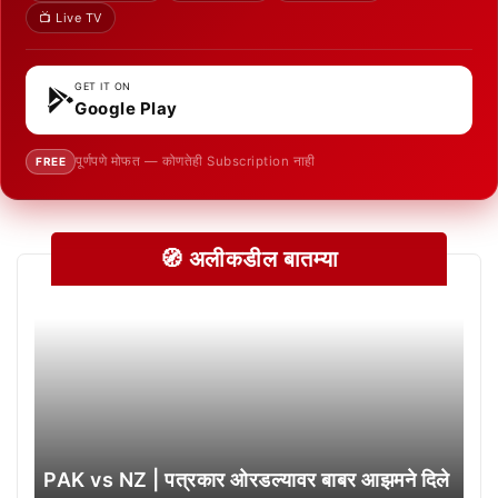
📺 Live TV
GET IT ON
Google Play
पूर्णपणे मोफत — कोणतेही Subscription नाही
FREE
🧭 अलीकडील बातम्या
PAK vs NZ | पत्रकार ओरडल्यावर बाबर आझमने दिले