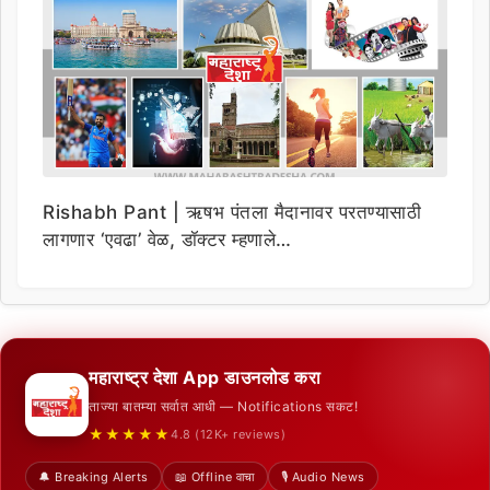
Rishabh Pant | ऋषभ पंतला मैदानावर परतण्यासाठी
लागणार ‘एवढा’ वेळ, डॉक्टर म्हणाले…
महाराष्ट्र देशा App डाउनलोड करा
ताज्या बातम्या सर्वात आधी — Notifications सकट!
★★★★★
4.8 (12K+ reviews)
🔔 Breaking Alerts
📖 Offline वाचा
🎙️ Audio News