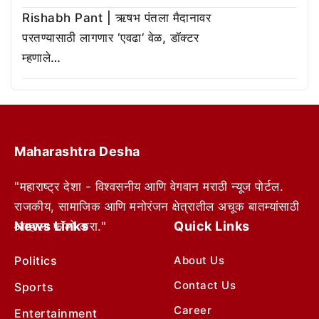
Rishabh Pant | ऋषभ पंतला मैदानावर
परतण्यासाठी लागणार ‘एवढा’ वेळ, डॉक्टर
म्हणाले…
Maharashtra Desha
"महाराष्ट्र देशा - विश्वसनीय आणि वेगवान मराठी न्यूज पोर्टल.
राजकीय, सामाजिक आणि मनोरंजन क्षेत्रातील अचूक बातम्यांसाठी
News Links
Quick Links
आम्हाला फॉलो करा."
Politics
About Us
Contact Us
Sports
Career
Entertainment