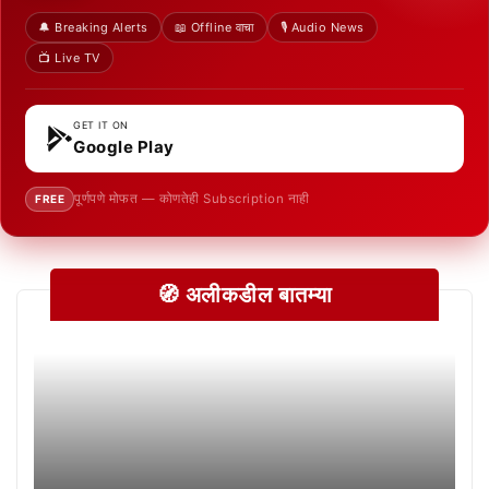
🔔 Breaking Alerts
📖 Offline वाचा
🎙️ Audio News
📺 Live TV
GET IT ON
Google Play
पूर्णपणे मोफत — कोणतेही Subscription नाही
FREE
🧭 अलीकडील बातम्या