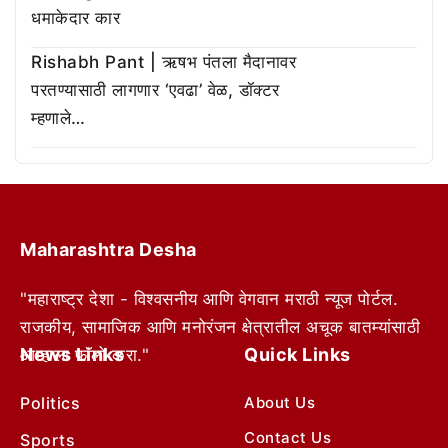
धमाकेदार कार
Rishabh Pant | ऋषभ पंतला मैदानावर
परतण्यासाठी लागणार ‘एवढा’ वेळ, डॉक्टर
म्हणाले…
Maharashtra Desha
"महाराष्ट्र देशा - विश्वसनीय आणि वेगवान मराठी न्यूज पोर्टल.
राजकीय, सामाजिक आणि मनोरंजन क्षेत्रातील अचूक बातम्यांसाठी
News Links
Quick Links
आम्हाला फॉलो करा."
Politics
About Us
Contact Us
Sports