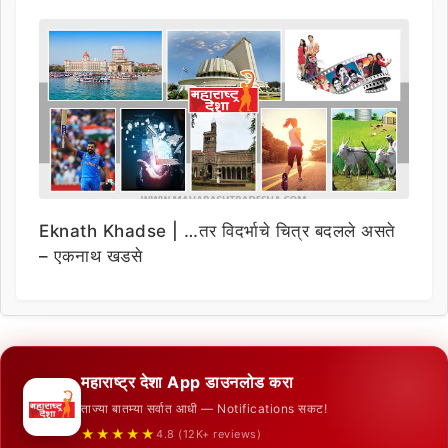
Eknath Khadse | …तर विदर्भाचे चित्र बदलले असते
– एकनाथ खडसे
महाराष्ट्र देशा App डाउनलोड करा
ताज्या बातम्या सर्वात आधी — Notifications सकट!
★★★★★
4.8 (12K+ reviews)