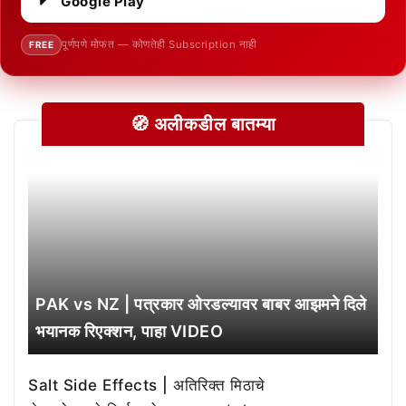
Google Play
पूर्णपणे मोफत — कोणतेही Subscription नाही
FREE
🧭 अलीकडील बातम्या
PAK vs NZ | पत्रकार ओरडल्यावर बाबर आझमने दिले
भयानक रिएक्शन, पाहा VIDEO
Salt Side Effects | अतिरिक्त मिठाचे