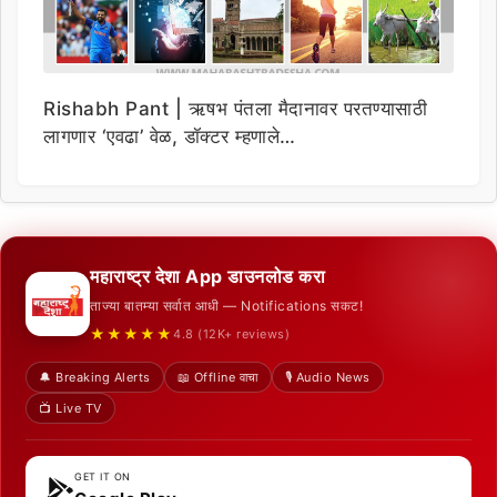
Rishabh Pant | ऋषभ पंतला मैदानावर परतण्यासाठी
लागणार ‘एवढा’ वेळ, डॉक्टर म्हणाले…
महाराष्ट्र देशा App डाउनलोड करा
ताज्या बातम्या सर्वात आधी — Notifications सकट!
★★★★★
4.8 (12K+ reviews)
🔔 Breaking Alerts
📖 Offline वाचा
🎙️ Audio News
📺 Live TV
GET IT ON