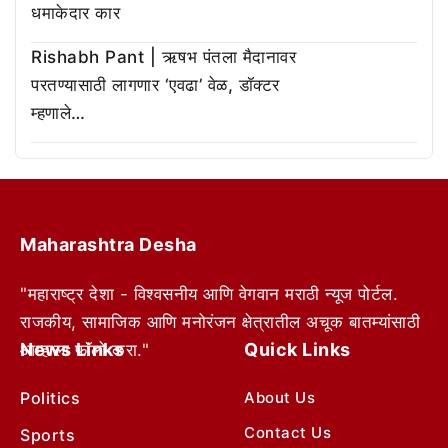
धमाकेदार कार
Rishabh Pant | ऋषभ पंतला मैदानावर
परतण्यासाठी लागणार ‘एवढा’ वेळ, डॉक्टर
म्हणाले…
Maharashtra Desha
"महाराष्ट्र देशा - विश्वसनीय आणि वेगवान मराठी न्यूज पोर्टल.
राजकीय, सामाजिक आणि मनोरंजन क्षेत्रातील अचूक बातम्यांसाठी
News Links
Quick Links
आम्हाला फॉलो करा."
Politics
About Us
Contact Us
Sports