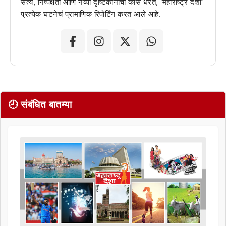
सत्य, निष्पक्षता आणि नव्या दृष्टिकोनाची कास धरत, 'महाराष्ट्र देशा'
प्रत्येक घटनेचं प्रामाणिक रिपोर्टिंग करत आले आहे.
🕘 संबंधित बातम्या