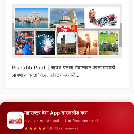
Rishabh Pant | ऋषभ पंतला मैदानावर परतण्यासाठी
लागणार ‘एवढा’ वेळ, डॉक्टर म्हणाले…
महाराष्ट्र देशा App डाउनलोड करा
ताज्या बातम्या सर्वात आधी — Notifications सकट!
★★★★★
4.8 (12K+ reviews)