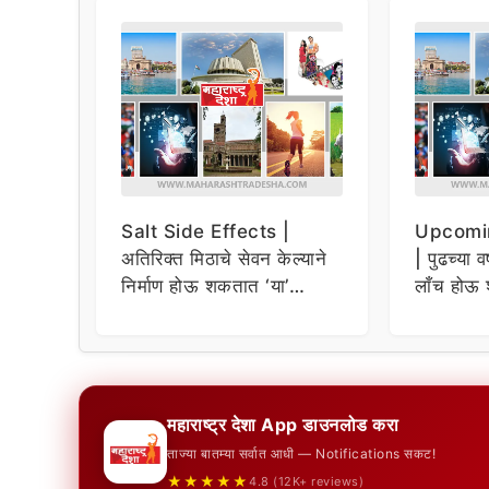
Salt Side Effects |
Upcomi
अतिरिक्त मिठाचे सेवन केल्याने
| पुढच्या व
निर्माण होऊ शकतात ‘या’
लाँच होऊ 
समस्या
धमाकेदार 
महाराष्ट्र देशा App डाउनलोड करा
ताज्या बातम्या सर्वात आधी — Notifications सकट!
★★★★★
4.8 (12K+ reviews)