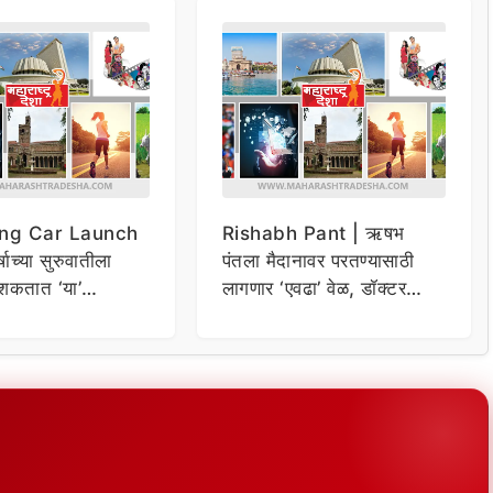
ng Car Launch
Rishabh Pant | ऋषभ
र्षाच्या सुरुवातीला
पंतला मैदानावर परतण्यासाठी
शकतात ‘या’
लागणार ‘एवढा’ वेळ, डॉक्टर
कार
म्हणाले…