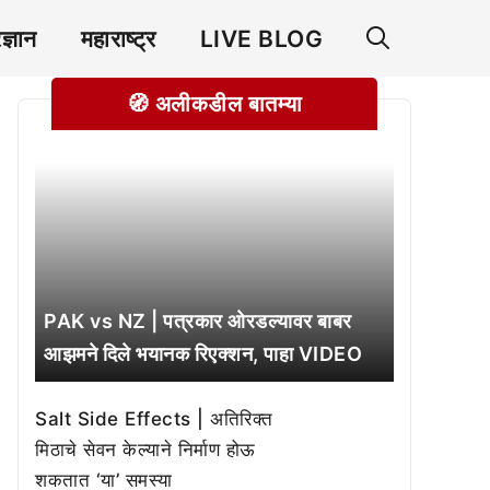
रज्ञान
महाराष्ट्र
LIVE BLOG
🧭 अलीकडील बातम्या
PAK vs NZ | पत्रकार ओरडल्यावर बाबर
आझमने दिले भयानक रिएक्शन, पाहा VIDEO
Salt Side Effects | अतिरिक्त
मिठाचे सेवन केल्याने निर्माण होऊ
शकतात ‘या’ समस्या