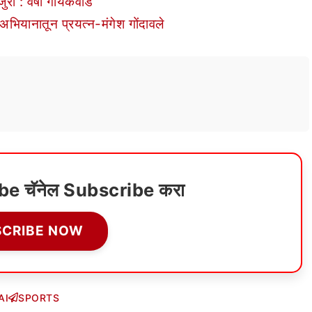
ुरी : वर्षा गायकवाड
अभियानातून प्रयत्न-मंगेश गोंदावले
ube चॅनेल Subscribe करा
SCRIBE NOW
AI
SPORTS