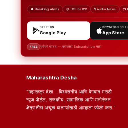
🔔 Breaking Alerts
📖 Offline वाचा
🎙️ Audio News
📺 
GET IT ON
DOWNLOAD ON T
Google Play
App Store
पूर्णपणे मोफत — कोणतेही Subscription नाही
FREE
Maharashtra Desha
"महाराष्ट्र देशा - विश्वसनीय आणि वेगवान मराठी
न्यूज पोर्टल. राजकीय, सामाजिक आणि मनोरंजन
क्षेत्रातील अचूक बातम्यांसाठी आम्हाला फॉलो करा."