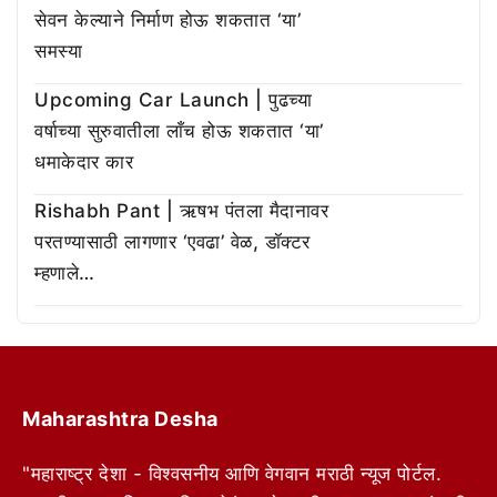
सेवन केल्याने निर्माण होऊ शकतात ‘या’
समस्या
Upcoming Car Launch | पुढच्या
वर्षाच्या सुरुवातीला लाँच होऊ शकतात ‘या’
धमाकेदार कार
Rishabh Pant | ऋषभ पंतला मैदानावर
परतण्यासाठी लागणार ‘एवढा’ वेळ, डॉक्टर
म्हणाले…
Maharashtra Desha
"महाराष्ट्र देशा - विश्वसनीय आणि वेगवान मराठी न्यूज पोर्टल.