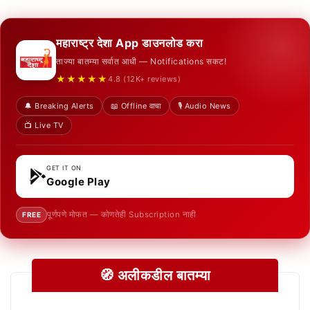
महाराष्ट्र देशा App डाउनलोड करा
ताज्या बातम्या सर्वात आधी — Notifications सकट!
★★★★★
4.8 (12K+ reviews)
🔔 Breaking Alerts
📖 Offline वाचा
🎙️ Audio News
📺 Live TV
GET IT ON
Google Play
पूर्णपणे मोफत — कोणतेही Subscription नाही
FREE
🧭 अलीकडील बातम्या