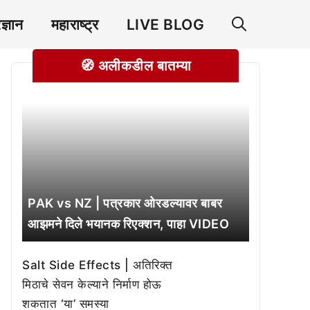
रज्ञान
महाराष्ट्र
LIVE BLOG
🧭 अलीकडील बातम्या
PAK vs NZ | पत्रकार ओरडल्यावर बाबर
आझमने दिले भयानक रिएक्शन, पाहा VIDEO
Salt Side Effects | अतिरिक्त
मिठाचे सेवन केल्याने निर्माण होऊ
शकतात ‘या’ समस्या