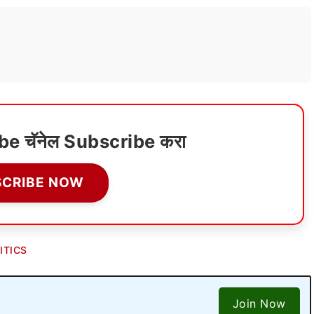
ube चॅनेल Subscribe करा
SCRIBE NOW
ITICS
Join Now