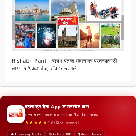
Rishabh Pant | ऋषभ पंतला मैदानावर परतण्यासाठी
लागणार ‘एवढा’ वेळ, डॉक्टर म्हणाले…
महाराष्ट्र देशा App डाउनलोड करा
ताज्या बातम्या सर्वात आधी — Notifications सकट!
★★★★★
4.8 (12K+ reviews)
🔔 Breaking Alerts
📖 Offline वाचा
🎙️ Audio News