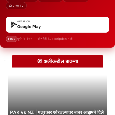
📺 Live TV
GET IT ON
Google Play
पूर्णपणे मोफत — कोणतेही Subscription नाही
FREE
🧭 अलीकडील बातम्या
PAK vs NZ | पत्रकार ओरडल्यावर बाबर आझमने दिले