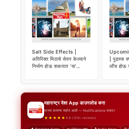
Salt Side Effects |
Upcomi
अतिरिक्त मिठाचे सेवन केल्याने
| पुढच्या व
निर्माण होऊ शकतात ‘या’
लाँच होऊ 
समस्या
धमाकेदार 
महाराष्ट्र देशा App डाउनलोड करा
ताज्या बातम्या सर्वात आधी — Notifications सकट!
★★★★★
4.8 (12K+ reviews)