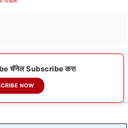
ठे पाऊल!
ube चॅनेल Subscribe करा
SCRIBE NOW