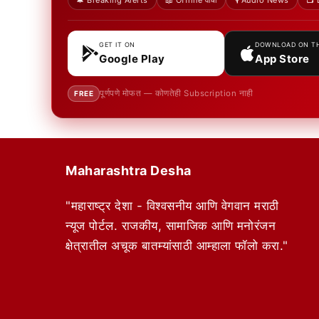
🔔 Breaking Alerts
📖 Offline वाचा
🎙️ Audio News
📺 
GET IT ON
DOWNLOAD ON T
Google Play
App Store
पूर्णपणे मोफत — कोणतेही Subscription नाही
FREE
Maharashtra Desha
"महाराष्ट्र देशा - विश्वसनीय आणि वेगवान मराठी
न्यूज पोर्टल. राजकीय, सामाजिक आणि मनोरंजन
क्षेत्रातील अचूक बातम्यांसाठी आम्हाला फॉलो करा."