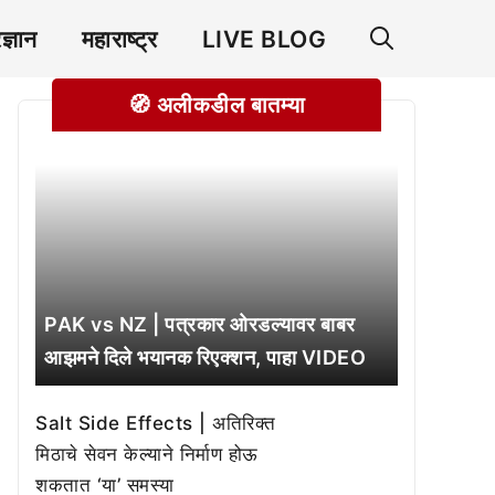
रज्ञान
महाराष्ट्र
LIVE BLOG
🧭 अलीकडील बातम्या
PAK vs NZ | पत्रकार ओरडल्यावर बाबर
आझमने दिले भयानक रिएक्शन, पाहा VIDEO
Salt Side Effects | अतिरिक्त
मिठाचे सेवन केल्याने निर्माण होऊ
शकतात ‘या’ समस्या