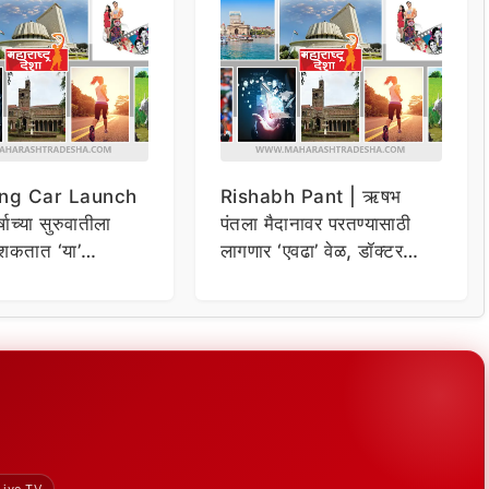
ng Car Launch
Rishabh Pant | ऋषभ
र्षाच्या सुरुवातीला
पंतला मैदानावर परतण्यासाठी
शकतात ‘या’
लागणार ‘एवढा’ वेळ, डॉक्टर
कार
म्हणाले…