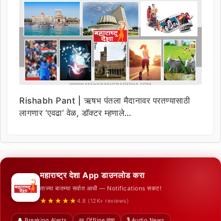
Rishabh Pant | ऋषभ पंतला मैदानावर परतण्यासाठी
लागणार ‘एवढा’ वेळ, डॉक्टर म्हणाले…
महाराष्ट्र देशा App डाउनलोड करा
ताज्या बातम्या सर्वात आधी — Notifications सकट!
★★★★★
4.8 (12K+ reviews)
🔔 Breaking Alerts
📖 Offline वाचा
🎙️ Audio News