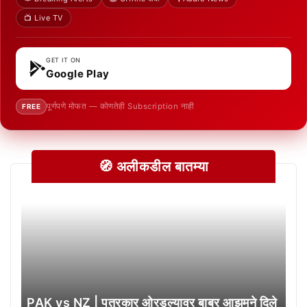
📺 Live TV
GET IT ON
Google Play
पूर्णपणे मोफत — कोणतेही Subscription नाही
FREE
🧭 अलीकडील बातम्या
PAK vs NZ | पत्रकार ओरडल्यावर बाबर आझमने दिले