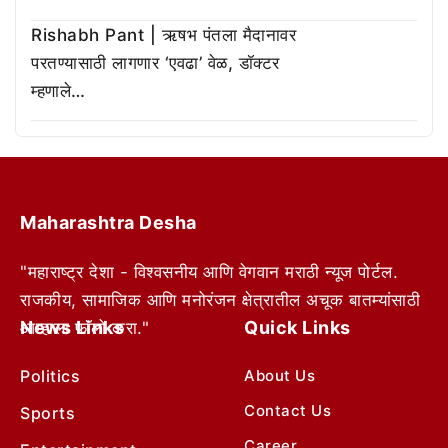
Rishabh Pant | ऋषभ पंतला मैदानावर
परतण्यासाठी लागणार ‘एवढा’ वेळ, डॉक्टर
म्हणाले…
Maharashtra Desha
"महाराष्ट्र देशा - विश्वसनीय आणि वेगवान मराठी न्यूज पोर्टल.
राजकीय, सामाजिक आणि मनोरंजन क्षेत्रातील अचूक बातम्यांसाठी
News Links
Quick Links
आम्हाला फॉलो करा."
Politics
About Us
Contact Us
Sports
Career