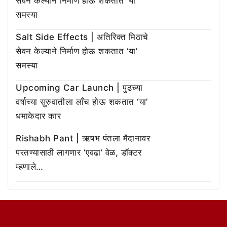
सेवन केल्याने निर्माण होऊ शकतात ‘या’
समस्या
Salt Side Effects | अतिरिक्त मिठाचे
सेवन केल्याने निर्माण होऊ शकतात ‘या’
समस्या
Upcoming Car Launch | पुढच्या
वर्षाच्या सुरुवातीला लाँच होऊ शकतात ‘या’
धमाकेदार कार
Rishabh Pant | ऋषभ पंतला मैदानावर
परतण्यासाठी लागणार ‘एवढा’ वेळ, डॉक्टर
म्हणाले…