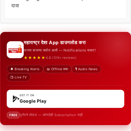
दावा
महाराष्ट्र देशा App डाउनलोड करा
ताज्या बातम्या सर्वात आधी — Notifications सकट!
★★★★★
4.8 (12K+ reviews)
🔔 Breaking Alerts
📖 Offline वाचा
🎙️ Audio News
📺 Live TV
GET IT ON
Google Play
पूर्णपणे मोफत — कोणतेही Subscription नाही
FREE