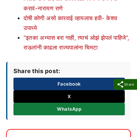
करावं-नारायण राणे
दोषी कोणी असो कारवाई व्हायलाच हवी- केशव
उपाध्ये
“इतका अभ्यास बरा नाही, त्याचं ओझं झेपलं पाहिजे”,
राऊतांनी काढला राज्यपालांना चिमटा
Share this post:
Facebook
Share
X
WhatsApp