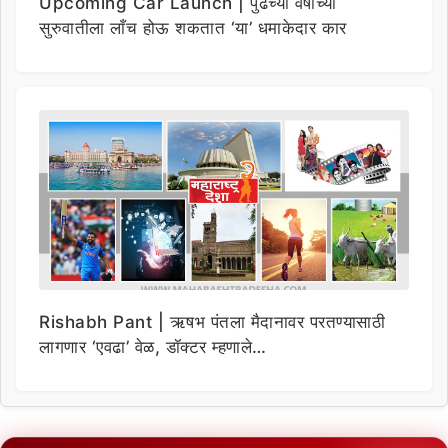
Upcoming Car Launch | पुढच्या वर्षाच्या
सुरुवातीला लाँच होऊ शकतात ‘या’ धमाकेदार कार
Rishabh Pant | ऋषभ पंतला मैदानावर परतण्यासाठी
लागणार ‘एवढा’ वेळ, डॉक्टर म्हणाले…