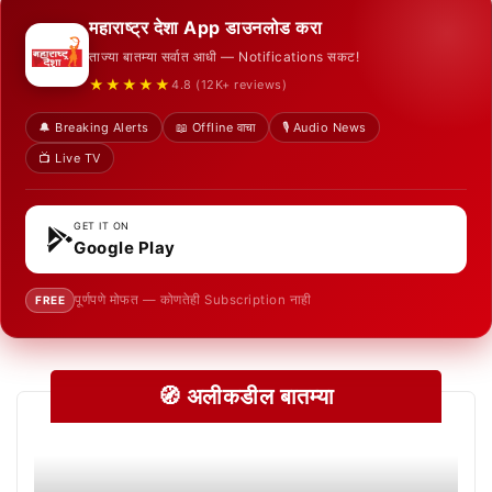
महाराष्ट्र देशा App डाउनलोड करा
ताज्या बातम्या सर्वात आधी — Notifications सकट!
★★★★★
4.8 (12K+ reviews)
🔔 Breaking Alerts
📖 Offline वाचा
🎙️ Audio News
📺 Live TV
GET IT ON
Google Play
पूर्णपणे मोफत — कोणतेही Subscription नाही
FREE
🧭 अलीकडील बातम्या