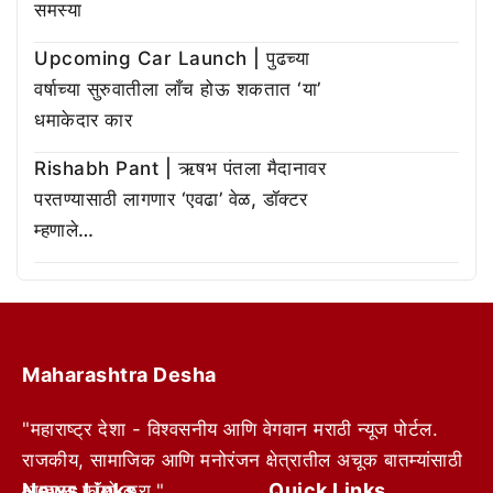
समस्या
Upcoming Car Launch | पुढच्या
वर्षाच्या सुरुवातीला लाँच होऊ शकतात ‘या’
धमाकेदार कार
Rishabh Pant | ऋषभ पंतला मैदानावर
परतण्यासाठी लागणार ‘एवढा’ वेळ, डॉक्टर
म्हणाले…
Maharashtra Desha
"महाराष्ट्र देशा - विश्वसनीय आणि वेगवान मराठी न्यूज पोर्टल.
राजकीय, सामाजिक आणि मनोरंजन क्षेत्रातील अचूक बातम्यांसाठी
News Links
Quick Links
आम्हाला फॉलो करा."