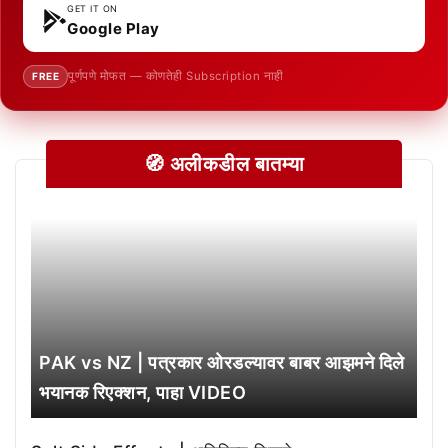
GET IT ON
Google Play
पूर्णपणे मोफत — कोणतेही Subscription नाही
FREE
🧭 अलीकडील बातम्या
PAK vs NZ | पत्रकार ओरडल्यावर बाबर आझमने दिले
भयानक रिएक्शन, पाहा VIDEO