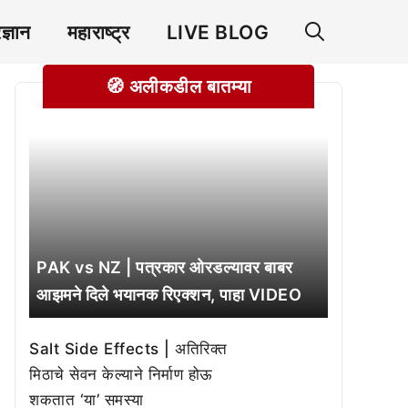
रज्ञान
महाराष्ट्र
LIVE BLOG
🧭 अलीकडील बातम्या
PAK vs NZ | पत्रकार ओरडल्यावर बाबर
आझमने दिले भयानक रिएक्शन, पाहा VIDEO
Salt Side Effects | अतिरिक्त
मिठाचे सेवन केल्याने निर्माण होऊ
शकतात ‘या’ समस्या