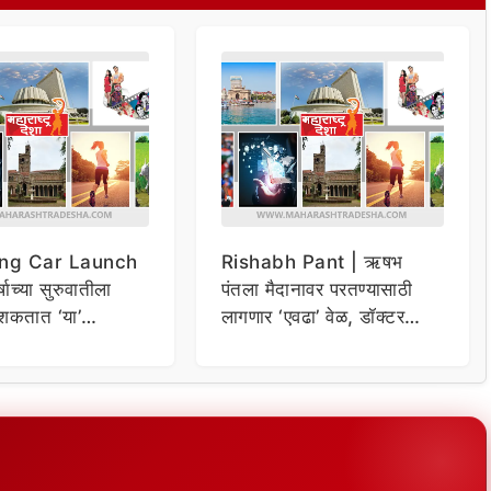
ng Car Launch
Rishabh Pant | ऋषभ
र्षाच्या सुरुवातीला
पंतला मैदानावर परतण्यासाठी
शकतात ‘या’
लागणार ‘एवढा’ वेळ, डॉक्टर
कार
म्हणाले…