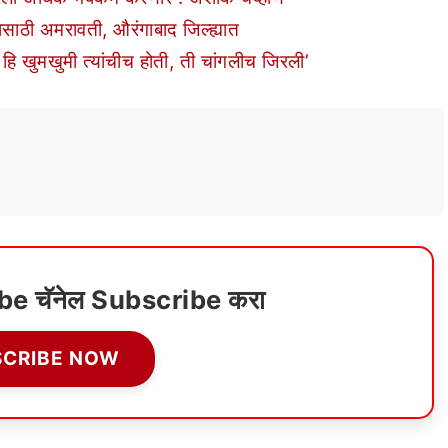
यासाठी अमरावती, औरंगाबाद जिल्ह्यात
ि खुमखुमी त्यांचीच होती, ती चांगलीच जिरली’
ube चॅनेल Subscribe करा
SCRIBE NOW