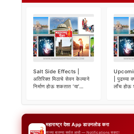
Salt Side Effects |
Upcomi
अतिरिक्त मिठाचे सेवन केल्याने
| पुढच्या व
निर्माण होऊ शकतात ‘या’
लाँच होऊ 
समस्या
धमाकेदार 
महाराष्ट्र देशा App डाउनलोड करा
ताज्या बातम्या सर्वात आधी — Notifications सकट!