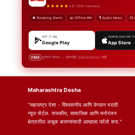
★★★★★
4.8 (12K+ reviews)
🔔 Breaking Alerts
📖 Offline वाचा
🎙️ Audio News
📺 
GET IT ON
DOWNLOAD ON T
Google Play
App Store
पूर्णपणे मोफत — कोणतेही Subscription नाही
FREE
Maharashtra Desha
"महाराष्ट्र देशा - विश्वसनीय आणि वेगवान मराठी
न्यूज पोर्टल. राजकीय, सामाजिक आणि मनोरंजन
क्षेत्रातील अचूक बातम्यांसाठी आम्हाला फॉलो करा."