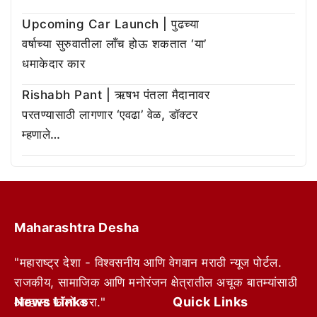
Upcoming Car Launch | पुढच्या
वर्षाच्या सुरुवातीला लाँच होऊ शकतात ‘या’
धमाकेदार कार
Rishabh Pant | ऋषभ पंतला मैदानावर
परतण्यासाठी लागणार ‘एवढा’ वेळ, डॉक्टर
म्हणाले…
Maharashtra Desha
"महाराष्ट्र देशा - विश्वसनीय आणि वेगवान मराठी न्यूज पोर्टल.
राजकीय, सामाजिक आणि मनोरंजन क्षेत्रातील अचूक बातम्यांसाठी
News Links
Quick Links
आम्हाला फॉलो करा."