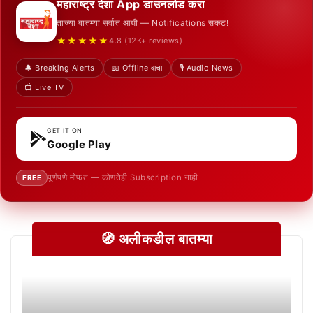
महाराष्ट्र देशा App डाउनलोड करा
ताज्या बातम्या सर्वात आधी — Notifications सकट!
★★★★★
4.8 (12K+ reviews)
🔔 Breaking Alerts
📖 Offline वाचा
🎙️ Audio News
📺 Live TV
GET IT ON
Google Play
पूर्णपणे मोफत — कोणतेही Subscription नाही
FREE
🧭 अलीकडील बातम्या