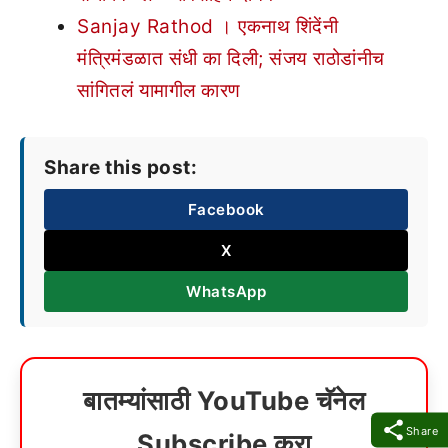
Sanjay Rathod । एकनाथ शिंदेंनी
मंत्रिमंडळात संधी का दिली; संजय राठोडांनीच
सांगितलं यामागील कारण
Share this post:
Facebook
X
WhatsApp
बातम्यांसाठी YouTube चॅनेल
Share
Subscribe करा