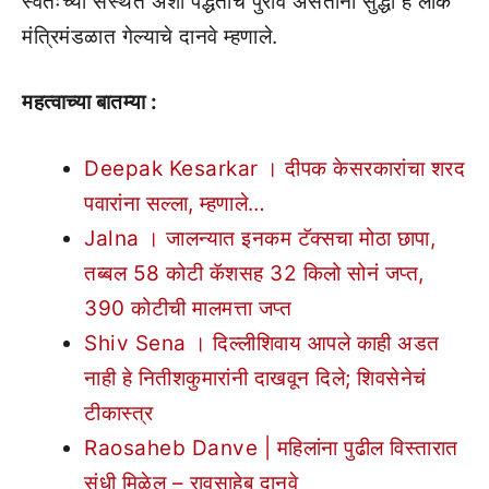
स्वतःच्या संस्थेत अशा पद्धतीचे पुरावे असताना सुद्धा हे लोक
मंत्रिमंडळात गेल्याचे दानवे म्हणाले.
महत्वाच्या बातम्या :
Deepak Kesarkar । दीपक केसरकारांचा शरद
पवारांना सल्ला, म्हणाले…
Jalna । जालन्यात इनकम टॅक्सचा मोठा छापा,
तब्बल 58 कोटी कॅशसह 32 किलो सोनं जप्त,
390 कोटीची मालमत्ता जप्त
Shiv Sena । दिल्लीशिवाय आपले काही अडत
नाही हे नितीशकुमारांनी दाखवून दिले; शिवसेनेचं
टीकास्त्र
Raosaheb Danve | महिलांना पुढील विस्तारात
संधी मिळेल – रावसाहेब दानवे