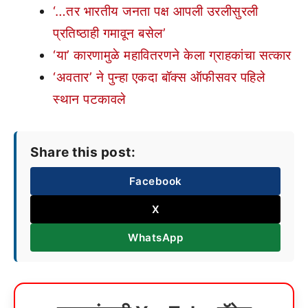
‘…तर भारतीय जनता पक्ष आपली उरलीसुरली
प्रतिष्ठाही गमावून बसेल’
‘या’ कारणामुळे महावितरणने केला ग्राहकांचा सत्कार
‘अवतार’ ने पुन्हा एकदा बॉक्स ऑफीसवर पहिले
स्थान पटकावले
Share this post:
Facebook
X
WhatsApp