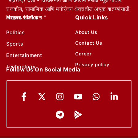
"महाराष्ट्र देशा - विश्वसनीय आणि वेगवान मराठी न्यूज पोर्टल.
राजकीय, सामाजिक आणि मनोरंजन क्षेत्रातील अचूक बातम्यांसाठी
News Links
Quick Links
आम्हाला फॉलो करा."
Politics
About Us
Contact Us
Sports
Career
Entertainment
Privacy policy
Technology
Follow Us On Social Media