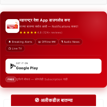
महाराष्ट्र देशा App डाउनलोड करा
ताज्या बातम्या सर्वात आधी — Notifications सकट!
★★★★★
4.8 (12K+ reviews)
🔔 Breaking Alerts
📖 Offline वाचा
🎙️ Audio News
📺 Live TV
GET IT ON
Google Play
पूर्णपणे मोफत — कोणतेही Subscription नाही
FREE
🧭 अलीकडील बातम्या