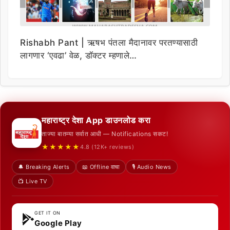
Rishabh Pant | ऋषभ पंतला मैदानावर परतण्यासाठी
लागणार ‘एवढा’ वेळ, डॉक्टर म्हणाले…
महाराष्ट्र देशा App डाउनलोड करा
ताज्या बातम्या सर्वात आधी — Notifications सकट!
★★★★★
4.8 (12K+ reviews)
🔔 Breaking Alerts
📖 Offline वाचा
🎙️ Audio News
📺 Live TV
GET IT ON
Google Play