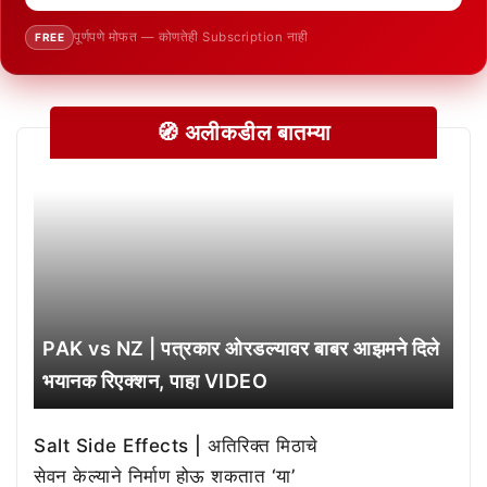
पूर्णपणे मोफत — कोणतेही Subscription नाही
FREE
🧭 अलीकडील बातम्या
PAK vs NZ | पत्रकार ओरडल्यावर बाबर आझमने दिले
भयानक रिएक्शन, पाहा VIDEO
Salt Side Effects | अतिरिक्त मिठाचे
सेवन केल्याने निर्माण होऊ शकतात ‘या’