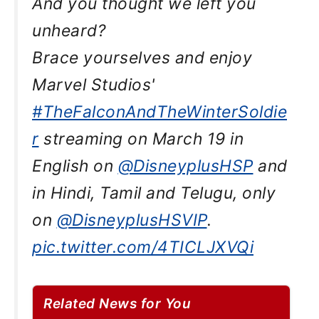
And you thought we left you
unheard?
Brace yourselves and enjoy
Marvel Studios'
#TheFalconAndTheWinterSoldie
r
streaming on March 19 in
English on
@DisneyplusHSP
and
in Hindi, Tamil and Telugu, only
on
@DisneyplusHSVIP
.
pic.twitter.com/4TICLJXVQi
Related News for You