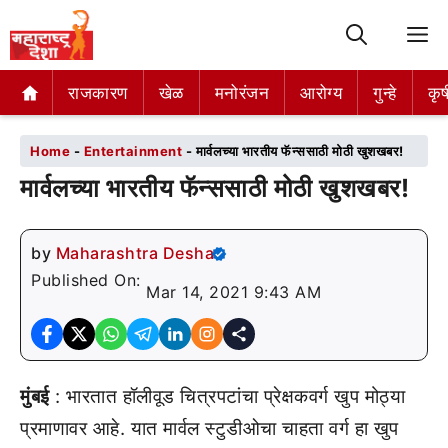
M
राजकारण
राजकारण
खेळ
खेळ
मनोरंजन
मनोरंजन
आरोग्य
आरोग्य
गुन्हे
गुन्हे
कृष
कृष
Home
-
Entertainment
-
मार्वलच्या भारतीय फॅन्ससाठी मोठी खुशखबर!
मार्वलच्या भारतीय फॅन्ससाठी मोठी खुशखबर!
by
Maharashtra Desha
Published On:
Mar 14, 2021 9:43 AM
मुंबई
: भारतात हॉलीवूड चित्रपटांचा प्रेक्षकवर्ग खुप मोठ्या
प्रमाणावर आहे. यात मार्वल स्टुडीओचा चाहता वर्ग हा खुप