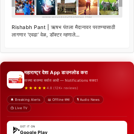
Rishabh Pant | ऋषभ पंतला मैदानावर परतण्यासाठी
लागणार ‘एवढा’ वेळ, डॉक्टर म्हणाले…
महाराष्ट्र देशा App डाउनलोड करा
ताज्या बातम्या सर्वात आधी — Notifications सकट!
★★★★★
4.8 (12K+ reviews)
🔔 Breaking Alerts
📖 Offline वाचा
🎙️ Audio News
📺 Live TV
GET IT ON
Google Play