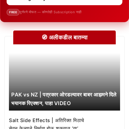
पूर्णपणे मोफत — कोणतेही Subscription नाही
FREE
🧭 अलीकडील बातम्या
PAK vs NZ | पत्रकार ओरडल्यावर बाबर आझमने दिले
भयानक रिएक्शन, पाहा VIDEO
Salt Side Effects | अतिरिक्त मिठाचे
सेवन केल्याने निर्माण होऊ शकतात ‘या’