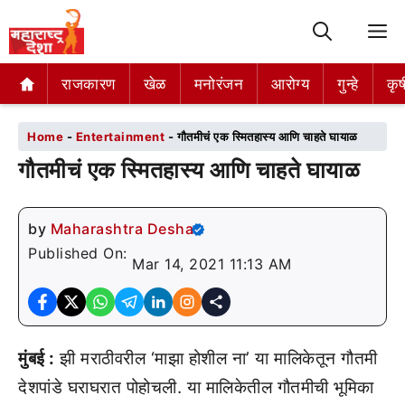
M
राजकारण
राजकारण
खेळ
खेळ
मनोरंजन
मनोरंजन
आरोग्य
आरोग्य
गुन्हे
गुन्हे
कृष
कृष
Home
-
Entertainment
-
गौतमीचं एक स्मितहास्य आणि चाहते घायाळ
गौतमीचं एक स्मितहास्य आणि चाहते घायाळ
by
Maharashtra Desha
Published On:
Mar 14, 2021 11:13 AM
मुंबई :
झी मराठीवरील ‘माझा होशील ना’ या मालिकेतून गौतमी
देशपांडे घराघरात पोहोचली. या मालिकेतील गौतमीची भूमिका