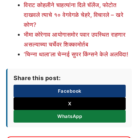
विराट कोहलीने चाहत्यांना दिले चॅलेंज, फोटोत
दाखवले त्याचे १० वेगवेगळे चेहरे, विचारले – खरे
कोण?
भीमा कोरेगाव आयोगासमोर पवार उपस्थित राहणार
असल्याच्या चर्चेवर शिक्कामोर्तब
‘चिन्ना थाला’ला चेन्नई सुपर किंग्सने केले अलविदा!
Share this post:
Facebook
X
WhatsApp