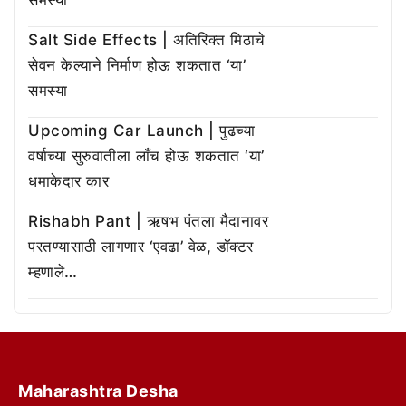
समस्या
Salt Side Effects | अतिरिक्त मिठाचे
सेवन केल्याने निर्माण होऊ शकतात ‘या’
समस्या
Upcoming Car Launch | पुढच्या
वर्षाच्या सुरुवातीला लाँच होऊ शकतात ‘या’
धमाकेदार कार
Rishabh Pant | ऋषभ पंतला मैदानावर
परतण्यासाठी लागणार ‘एवढा’ वेळ, डॉक्टर
म्हणाले…
Maharashtra Desha