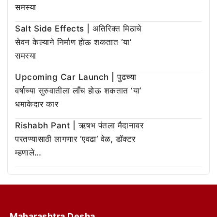
समस्या
Salt Side Effects | अतिरिक्त मिठाचे
सेवन केल्याने निर्माण होऊ शकतात ‘या’
समस्या
Upcoming Car Launch | पुढच्या
वर्षाच्या सुरुवातीला लाँच होऊ शकतात ‘या’
धमाकेदार कार
Rishabh Pant | ऋषभ पंतला मैदानावर
परतण्यासाठी लागणार ‘एवढा’ वेळ, डॉक्टर
म्हणाले…
Maharashtra Desha