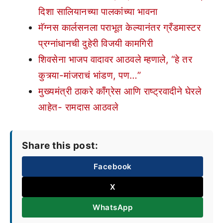
दिशा सालियानच्या पालकांच्या भावना
मॅग्नस कार्लसनला पराभूत केल्यानंतर ग्रँडमास्टर
प्रग्नांधानची दुहेरी विजयी कामगिरी
शिवसेना भाजप वादावर आठवले म्हणाले, “हे तर
कुत्र्या-मांजराचं भांडण, पण…”
मुख्यमंत्री ठाकरे काँग्रेस आणि राष्ट्रवादीने घेरले
आहेत- रामदास आठवले
Share this post:
Facebook
X
WhatsApp