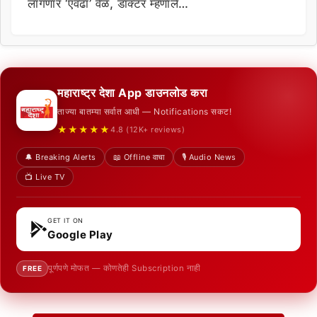
लागणार ‘एवढा’ वेळ, डॉक्टर म्हणाले…
महाराष्ट्र देशा App डाउनलोड करा
ताज्या बातम्या सर्वात आधी — Notifications सकट!
★★★★★
4.8 (12K+ reviews)
🔔 Breaking Alerts
📖 Offline वाचा
🎙️ Audio News
📺 Live TV
GET IT ON
Google Play
पूर्णपणे मोफत — कोणतेही Subscription नाही
FREE