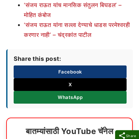
‘संजय राऊत यांच मानसिक संतुलन बिघडल’ –
मोहित कंबोज
‘संजय राऊत यांना सल्ला देण्याचे धाडस परमेश्वरही
करणार नाही’ – चंद्रकांत पाटील
Share this post:
Facebook
X
WhatsApp
बातम्यांसाठी YouTube चॅनेल
Share