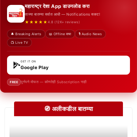
महाराष्ट्र देशा App डाउनलोड करा
ताज्या बातम्या सर्वात आधी — Notifications सकट!
★★★★★
4.8 (12K+ reviews)
🔔 Breaking Alerts
📖 Offline वाचा
🎙️ Audio News
📺 Live TV
GET IT ON
Google Play
पूर्णपणे मोफत — कोणतेही Subscription नाही
FREE
🧭 अलीकडील बातम्या