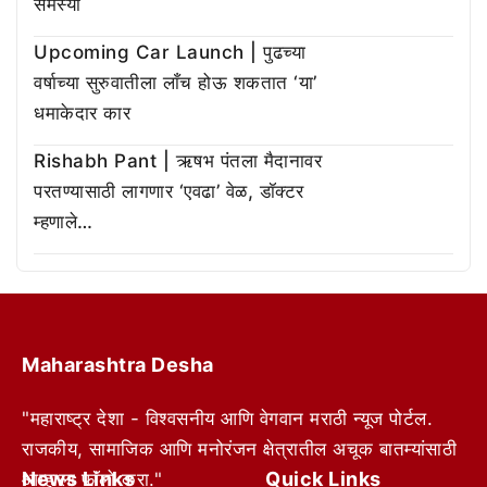
समस्या
Upcoming Car Launch | पुढच्या
वर्षाच्या सुरुवातीला लाँच होऊ शकतात ‘या’
धमाकेदार कार
Rishabh Pant | ऋषभ पंतला मैदानावर
परतण्यासाठी लागणार ‘एवढा’ वेळ, डॉक्टर
म्हणाले…
Maharashtra Desha
"महाराष्ट्र देशा - विश्वसनीय आणि वेगवान मराठी न्यूज पोर्टल.
राजकीय, सामाजिक आणि मनोरंजन क्षेत्रातील अचूक बातम्यांसाठी
News Links
Quick Links
आम्हाला फॉलो करा."