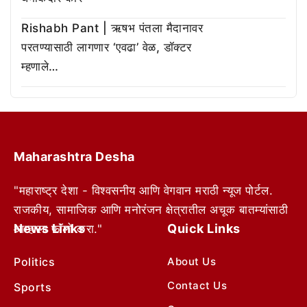
Rishabh Pant | ऋषभ पंतला मैदानावर
परतण्यासाठी लागणार ‘एवढा’ वेळ, डॉक्टर
म्हणाले…
Maharashtra Desha
"महाराष्ट्र देशा - विश्वसनीय आणि वेगवान मराठी न्यूज पोर्टल.
राजकीय, सामाजिक आणि मनोरंजन क्षेत्रातील अचूक बातम्यांसाठी
News Links
Quick Links
आम्हाला फॉलो करा."
Politics
About Us
Contact Us
Sports