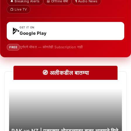
🔔 Breaking Alerts
📖 Offline वाचा
🎙️ Audio News
📺 Live TV
GET IT ON
Google Play
पूर्णपणे मोफत — कोणतेही Subscription नाही
FREE
🧭 अलीकडील बातम्या
PAK vs NZ | पत्रकार ओरडल्यावर बाबर आझमने दिले