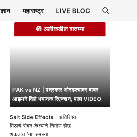
रज्ञान
महाराष्ट्र
LIVE BLOG
🧭 अलीकडील बातम्या
PAK vs NZ | पत्रकार ओरडल्यावर बाबर
आझमने दिले भयानक रिएक्शन, पाहा VIDEO
Salt Side Effects | अतिरिक्त
मिठाचे सेवन केल्याने निर्माण होऊ
शकतात ‘या’ समस्या