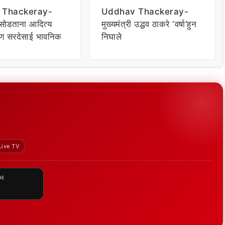
 Thackeray-
Uddhav Thackeray-
ा सोडताना आदित्य
मुख्यमंत्री उद्धव ठाकरे ‘वर्षा’हुन
ुण सरदेसाई भावनिक
निघाले
Live TV
HE