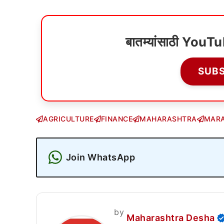
बातम्यांसाठी YouT
SUB
AGRICULTURE
FINANCE
MAHARASHTRA
MARA
Join WhatsApp
by
Maharashtra Desha