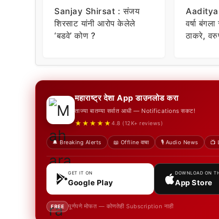
Sanjay Shirsat : संजय
Aaditya
शिरसाट यांनी आरोप केलेले
वर्षा बंगल
‘बडवे’ कोण ?
ठाकरे, वर
महाराष्ट्र देशा App डाउनलोड करा
ताज्या बातम्या सर्वात आधी — Notifications सकट!
★★★★★
4.8 (12K+ reviews)
🔔 Breaking Alerts
📖 Offline वाचा
🎙️ Audio News
📺 
GET IT ON
DOWNLOAD ON T
Google Play
App Store
पूर्णपणे मोफत — कोणतेही Subscription नाही
FREE