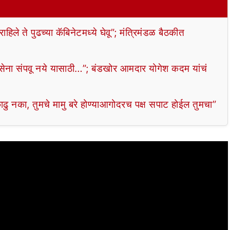
े ते पुढच्या कॅबिनेटमध्ये घेवू”; मंत्रिमंडळ बैठकीत
ेना संपवू नये यासाठी…”; बंडखोर आमदार योगेश कदम यांचं
का, तुमचे मामु बरे होण्याआगोदरच पक्ष सपाट होईल तुमचा”