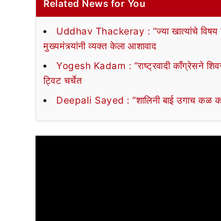
Related News for You
Uddhav Thackeray : “ज्या खात्यांचे विषय राहिल
मुख्यमंत्र्यांनी व्यक्त केला आशावाद
Yogesh Kadam : “राष्ट्रवादी काँग्रेसने शिवस
ट्विट चर्चेत
Deepali Sayed : “शालिनी बाई उगाच कळ काढु न