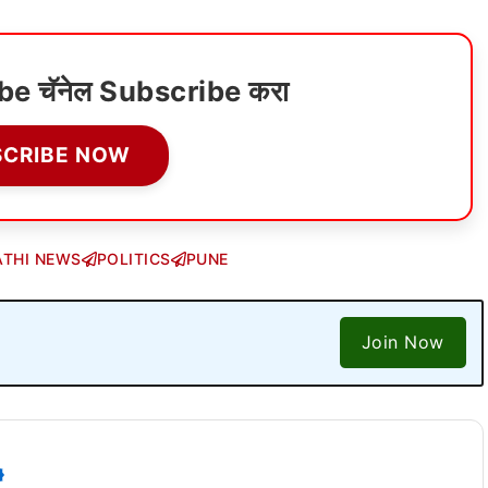
ube चॅनेल Subscribe करा
SCRIBE NOW
THI NEWS
POLITICS
PUNE
Join Now