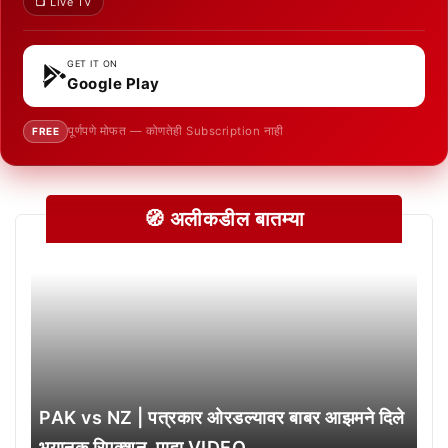
📺 Live TV
GET IT ON
Google Play
पूर्णपणे मोफत — कोणतेही Subscription नाही
FREE
🧭 अलीकडील बातम्या
PAK vs NZ | पत्रकार ओरडल्यावर बाबर आझमने दिले
भयानक रिएक्शन, पाहा VIDEO