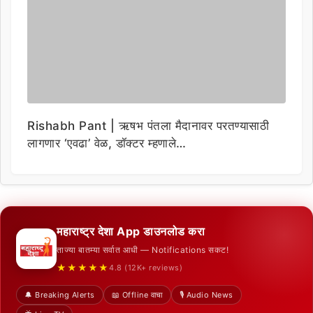
Rishabh Pant | ऋषभ पंतला मैदानावर परतण्यासाठी
लागणार ‘एवढा’ वेळ, डॉक्टर म्हणाले…
महाराष्ट्र देशा App डाउनलोड करा
ताज्या बातम्या सर्वात आधी — Notifications सकट!
★★★★★
4.8 (12K+ reviews)
🔔 Breaking Alerts
📖 Offline वाचा
🎙️ Audio News