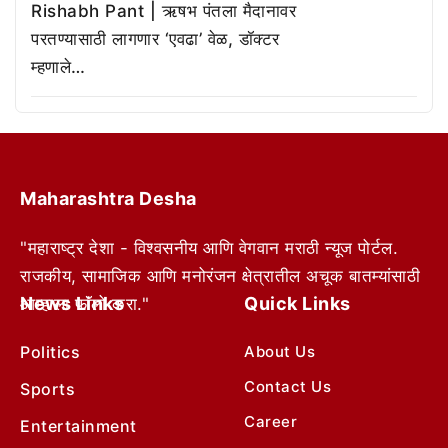
Rishabh Pant | ऋषभ पंतला मैदानावर
परतण्यासाठी लागणार ‘एवढा’ वेळ, डॉक्टर
म्हणाले…
Maharashtra Desha
"महाराष्ट्र देशा - विश्वसनीय आणि वेगवान मराठी न्यूज पोर्टल.
राजकीय, सामाजिक आणि मनोरंजन क्षेत्रातील अचूक बातम्यांसाठी
News Links
Quick Links
आम्हाला फॉलो करा."
Politics
About Us
Contact Us
Sports
Career
Entertainment