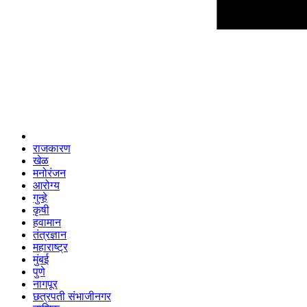
राजकारण
खेळ
मनोरंजन
आरोग्य
गुन्हे
कृषी
हवामान
तंत्रज्ञान
महाराष्ट्र
मुंबई
पुणे
नागपूर
छत्रपती संभाजीनगर