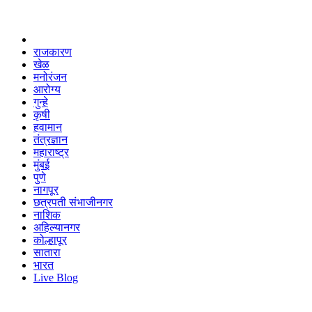
राजकारण
खेळ
मनोरंजन
आरोग्य
गुन्हे
कृषी
हवामान
तंत्रज्ञान
महाराष्ट्र
मुंबई
पुणे
नागपूर
छत्रपती संभाजीनगर
नाशिक
अहिल्यानगर
कोल्हापूर
सातारा
भारत
Live Blog